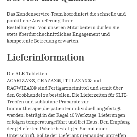
SQ-Standardisierung
Arbeiten bei ALK
Unternehmen
Das Kundenservice-Team koordiniert die schnelle und
Native Allergene
pünktliche Auslieferung Ihrer
Freie Stellen
Bestellungen. Von unseren Mitarbeitern dürfen Sie
ALK Österreich
Kontakt
stets überdurchschnittliches Engagement und
Forschung
Cultural Beliefs
kompetente Betreuung erwarten.
ALK International
Entwicklung
Lieferinformation
Online-Bestellungen
Geschichte
Produktion
Die ALK Tabletten
EFPIA
®,
®,
®
ACARIZAX
GRAZAX
ITULAZAX
und
Anwendungsbeobachtungen
®
RAGWIZAX
sind Fertigarzneimittel und somit über
Presse
den Großhandel zu bestellen. Die Lieferzeiten für SLIT-
Tropfen und subkutane Präparate zur
Immuntherapie,die patientenindividuell angefertigt
werden, beträgt in der Regel 10 Werktage. Lieferungen
erfolgen temperaturgeführt und frei Haus. Den Empfang
der gelieferten Pakete bestätigen Sie mit einer
Unterschrift. Sollte der Lieferant niemanden antreffen,