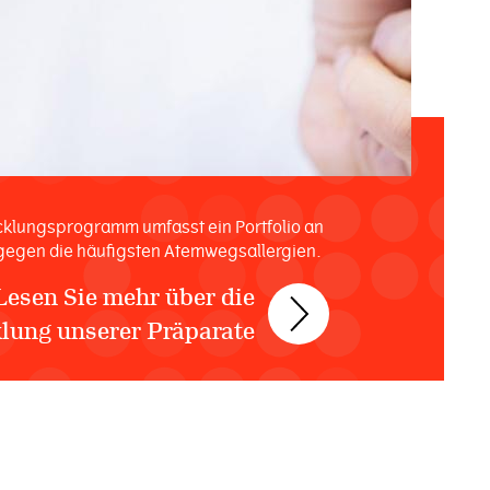
cklungsprogramm umfasst ein Portfolio an
gegen die häufigsten Atemwegsallergien.
Lesen Sie mehr über die
lung unserer Präparate