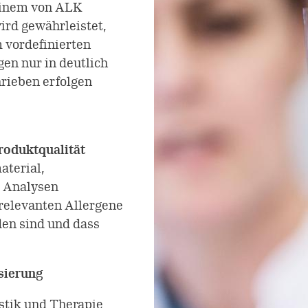
einem von ALK
ird gewährleistet,
 vordefinierten
en nur in deutlich
rieben erfolgen
roduktqualität
terial,
5 Analysen
 relevanten Allergene
en sind und dass
sierung
stik und Therapie