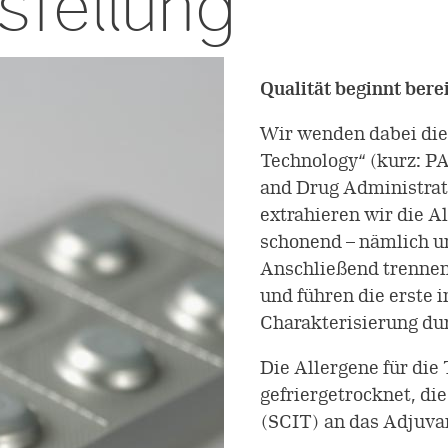
stellung
Qualität beginnt bere
Wir wenden dabei die
Technology“ (kurz: P
and Drug Administrat
extrahieren wir die A
schonend – nämlich u
Anschließend trennen
und führen die erste
Charakterisierung du
Die Allergene für die
gefriergetrocknet, d
(SCIT) an das Adjuva