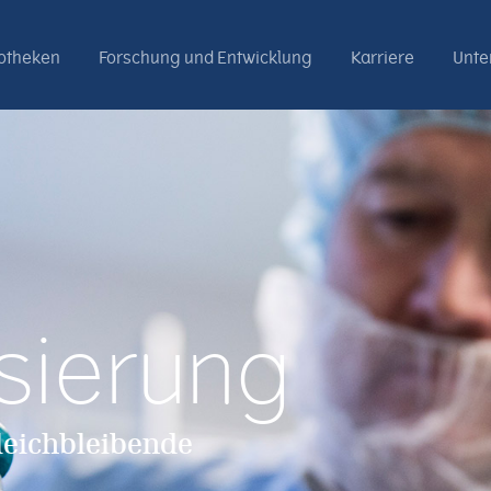
otheken
Forschung und Entwicklung
Karriere
Unt
sierung
leichbleibende