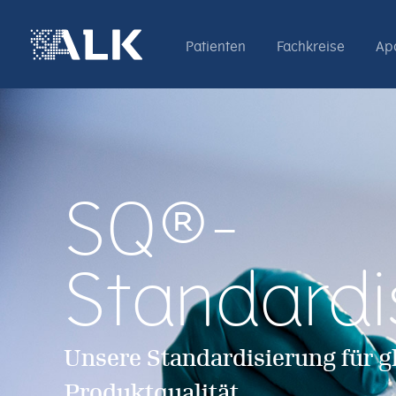
Patienten
Fachkreise
Ap
SQ®-
Standardi
Unsere Standardisierung für g
Produktqualität