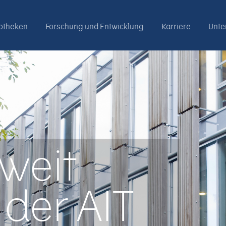
otheken
Forschung und Entwicklung
Karriere
Unt
tweit
 der AIT