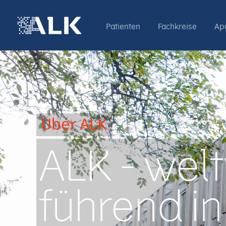
Patienten
Fachkreise
Ap
Über ALK
ALK - wel
führend in