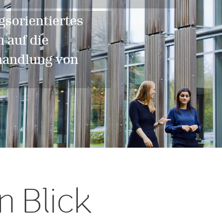
gsorientiertes
 auf die
handlung von
n Blick