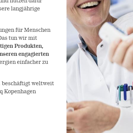
und nutzen dafür
ere langjährige
sungen für Menschen
Das tun wir mit
tigen Produkten,
unseren engagierten
ergien einfacher zu
beschäftigt weltweit
daq Kopenhagen