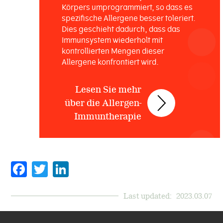
Körpers umprogrammiert, so dass es
spezifische Allergene besser toleriert.
Dies geschieht dadurch, dass das
Immunsystem wiederholt mit
kontrollierten Mengen dieser
Allergene konfrontiert wird.
Lesen Sie mehr
über die Allergen-
Immuntherapie
Facebook
Twitter
Last updated:
2023.03.07