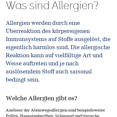
Was sind Allergien?
SQ-Standardisierung
Arbeiten bei ALK
Unternehmen
Native Allergene
Freie Stellen
Allergien werden durch eine
ALK Österreich
Kontakt
Überreaktion des körpereigenen
Forschung
Cultural Beliefs
Immunsystems auf Stoffe ausgelöst, die
ALK International
Entwicklung
eigentlich harmlos sind. Die allergische
Online-Bestellungen
Geschichte
Reaktion kann auf vielfältige Art und
Produktion
Weise auftreten und je nach
EFPIA
auslösendem Stoff auch saisonal
Anwendungsbeobachtungen
bedingt sein.
Presse
Welche Allergien gibt es?
Auslöser der Atemwegsallergien sind beispielsweise
Pollen, Hausstaubmilben, Schimmel und tierische