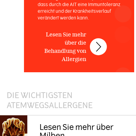
dass durch die AIT eine Immuntoleranz
erreicht und der Krankheitsverlauf
verändert werden kann.
Lesen Sie mehr
über die
Behandlung von
Allergien
DIE WICHTIGSTEN
ATEMWEGSALLERGENE
Lesen Sie mehr über
Milben