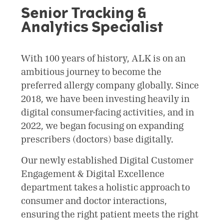
Allergie immunotherapie
Werken bij ALK
Geschiedenis
Diagnostiek
R&D pijplijn
Vacatures