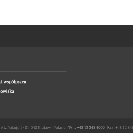
t współpraca
nowiska
 AL. Pokoju 1 ∙ 31-548 Krakow ∙ Poland ∙ Tel.:
+48 12 348 4000
∙ Fax: +48 12 34