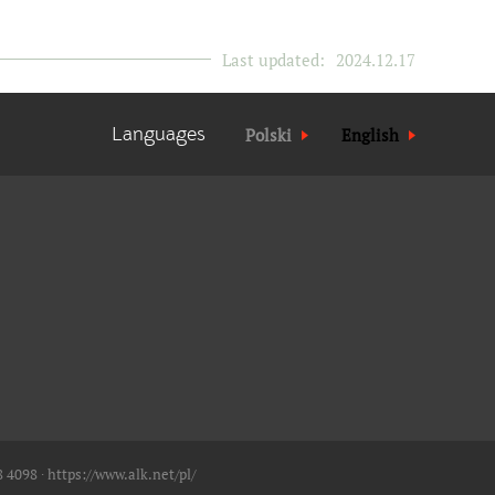
Last updated:
2024.12.17
Languages
Polski
English
8 4098 ∙
https://www.alk.net/pl/