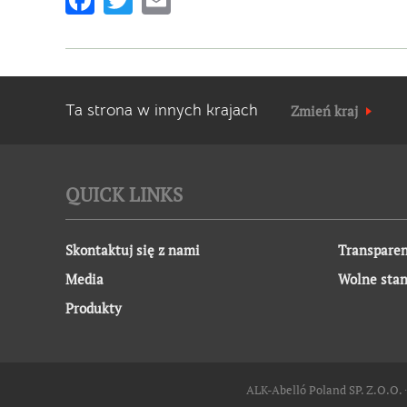
Ta strona w innych krajach
Zmień kraj
QUICK LINKS
Skontaktuj się z nami
Transparen
Media
Wolne sta
Produkty
ALK-Abelló Poland SP. Z.O.O. ∙