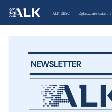
ALK GBSC
Zgłaszanie działań