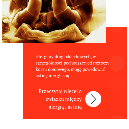
Alergeny dróg oddechowych, w
szczególności pochodzące od roztoczy
kurzu domowego, mogą powodować
astmę alergiczną.
Przeczytaj więcej o
związku między
alergią i astmą