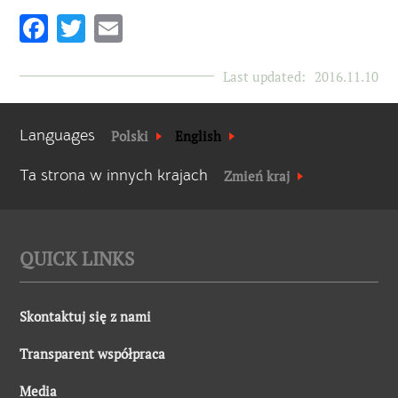
Facebook
Twitter
Email
Last updated:
2016.11.10
Languages
Polski
English
Ta strona w innych krajach
Zmień kraj
QUICK LINKS
Skontaktuj się z nami
Transparent współpraca
Media