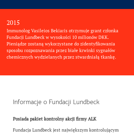
2015
Immunolog Vasileios Bekiaris otrzymuje grant członka
Fundacji Lundbeck w wysokości 10 milionów DKK.
Pieniądze zostaną wykorzystane do zidentyfikowania
sposobu rozpoznawania przez białe krwinki sygnałów
chemicznych wydzielanych przez stwardniałą tkankę.
Informacje o Fundacji Lundbeck
Posiada pakiet kontrolny akcji firmy ALK
Fundacja Lundbeck jest największym kontrolującym