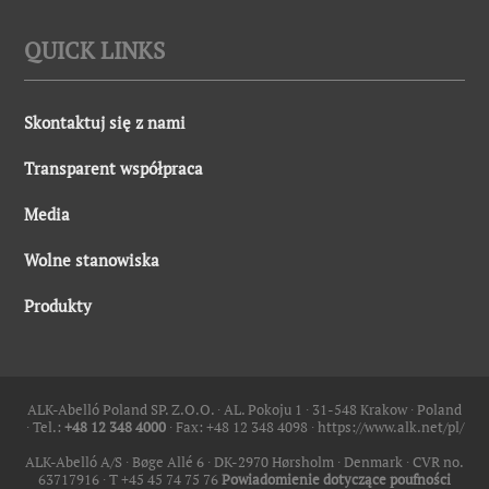
QUICK LINKS
Skontaktuj się z nami
Transparent współpraca
Media
Wolne stanowiska
Produkty
ALK-Abelló Poland SP. Z.O.O. ∙ AL. Pokoju 1 ∙ 31-548 Krakow ∙ Poland
∙ Tel.:
+48 12 348 4000
∙ Fax: +48 12 348 4098 ∙
https://www.alk.net/pl/
ALK-Abelló A/S ∙ Bøge Allé 6 ∙ DK-2970 Hørsholm ∙ Denmark ∙ CVR no.
63717916 ∙ T +45 45 74 75 76
Powiadomienie dotyczące poufności