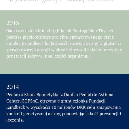
2013
Badacz w dziedzinie alergii Jacob Pontoppidan Thyssen
podczas pięcioletniego projektu sponsorowanego przez
Fundację Lundbeck bada sposób rozwoju astmy w płucach i
sposób rozwoju alergii w błonie śluzowej i skórze w wyniku
penetracji skóry w innej części organizmu.
2014
Pediatra Klaus Bønnelykke z Danish Pediatric Asthma
Center, COPSAC, otrzymuje grant członka Fundacji
Lundbeck w wysokości 10 milionów DKK celu zmapowania
kontroli genetycznej astmy, poprawiając jakość prewencji i
leczenia.