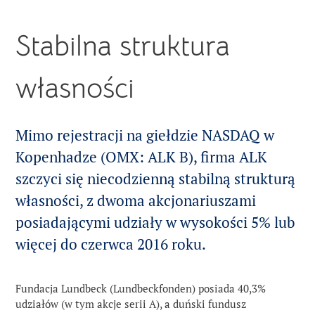
Program badań klinicznych
Wolne stanowiska
Badania naukowe
Stabilna struktura
ALK w skrócie
ALK GBSC
Produkcja
własności
About Us
Zgłaszanie działań
niepożądanych
Obecność na całym świecie
News
Mimo rejestracji na giełdzie NASDAQ w
Organizacja
Kopenhadze (OMX: ALK B), firma ALK
Careers
szczyci się niecodzienną stabilną strukturą
Historia
Contact
własności, z dwoma akcjonariuszami
posiadającymi udziały w wysokości 5% lub
Właściciele
więcej do czerwca 2016 roku.
Media
Fundacja Lundbeck (Lundbeckfonden) posiada 40,3%
udziałów (w tym akcje serii A), a duński fundusz