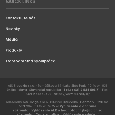
QUICK LINKS
Kontaktujte nás
Novinky
Médiá
Produkty
Transparentná spolupráca
ALK Slovakia s.r.o. ∙ Tomášikova 64 ∙ Lake Side Park - 10.floor ∙ 831
04 Bratislava ∙ Slovenská republika ∙
Tel.: +421 2 546 503 71
∙ Fax:
+421 2 546 503 73 ∙
https://www.alk.net/sk/
ALK-Abelló A/S ∙ Bøge Allé 6 ∙ DK-2970 Hørsholm ∙ Denmark ∙ CVR no.
63717916 ∙ T +45 45 74 75 76
Vyhlásenie o ochrane
súkromia
|
Vyhlásenie ALK o hodnotách týkajúcich sa
súkromia
|
Cookie notice
|
Vyhlásenie o vylúčení