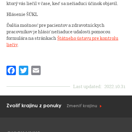
ktorý vás liečil v čase, keď sa nežiaduci účinok objavil.
Hlásenie ŠÚKL
Ďalšia možnosť pre pacientov a zdravotníckych
pracovníkov je hlásiť nežiaduce udalosti pomocou
formulára na stránkach
Štátneho ústavu pre kontrolu
liečiv
.
Facebook
Twitter
Email
Last updated:
2022.10.31
Zvoliť krajinu z ponuky
Zmeniť krajinu