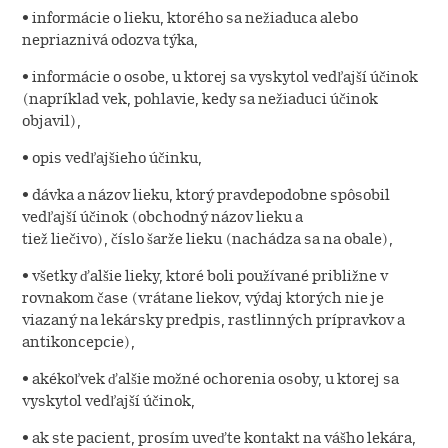
• informácie o lieku, ktorého sa nežiaduca alebo
nepriaznivá odozva týka,
• informácie o osobe, u ktorej sa vyskytol vedľajší účinok
(napríklad vek, pohlavie, kedy sa nežiaduci účinok
objavil),
• opis vedľajšieho účinku,
• dávka a názov lieku, ktorý pravdepodobne spôsobil
vedľajší účinok (obchodný názov lieku a
tiež liečivo), číslo šarže lieku (nachádza sa na obale),
• všetky ďalšie lieky, ktoré boli používané približne v
rovnakom čase (vrátane liekov, výdaj ktorých nie je
viazaný na lekársky predpis, rastlinných prípravkov a
antikoncepcie),
• akékoľvek ďalšie možné ochorenia osoby, u ktorej sa
vyskytol vedľajší účinok,
• ak ste pacient, prosím uveďte kontakt na vášho lekára,