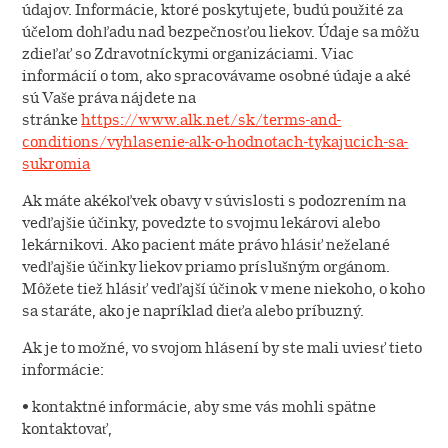
údajov. Informácie, ktoré poskytujete, budú použité za
účelom dohľadu nad bezpečnosťou liekov. Údaje sa môžu
zdieľať so Zdravotníckymi organizáciami. Viac
informácií o tom, ako spracovávame osobné údaje a aké
sú Vaše práva nájdete na
stránke
https://www.alk.net/sk/terms-and-
conditions/vyhlasenie-alk-o-hodnotach-tykajucich-sa-
sukromia
Ak máte akékoľvek obavy v súvislosti s podozrením na
vedľajšie účinky, povedzte to svojmu lekárovi alebo
lekárnikovi. Ako pacient máte právo hlásiť neželané
vedľajšie účinky liekov priamo príslušným orgánom.
Môžete tiež hlásiť vedľajší účinok v mene niekoho, o koho
sa staráte, ako je napríklad dieťa alebo príbuzný.
Ak je to možné, vo svojom hlásení by ste mali uviesť tieto
informácie:
• kontaktné informácie, aby sme vás mohli spätne
kontaktovať,