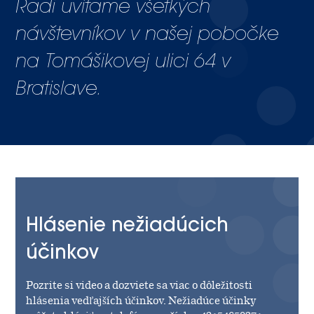
Radi uvítame všetkých
návštevníkov v našej pobočke
na Tomášikovej ulici 64 v
Bratislave.
Hlásenie nežiadúcich
účinkov
Pozrite si video a dozviete sa viac o dôležitosti
hlásenia vedľajších účinkov. Nežiadúce účinky