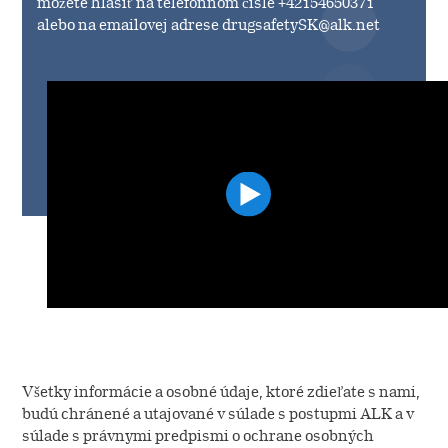
môžete hlásiť na telefónnom čísle +42154650371
alebo na emailovej adrese drugsafetySK@alk.net
Všetky informácie a osobné údaje, ktoré zdieľate s nami,
budú chránené a utajované v súlade s postupmi ALK a v
súlade s právnymi predpismi o ochrane osobných