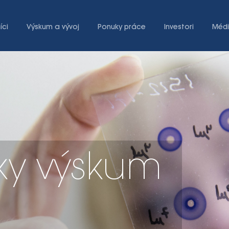
íci
Výskum a vývoj
Ponuky práce
Investori
Méd
ky výskum