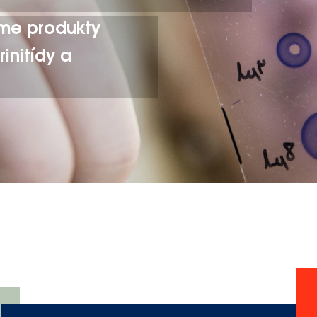
ame produkty
initídy a