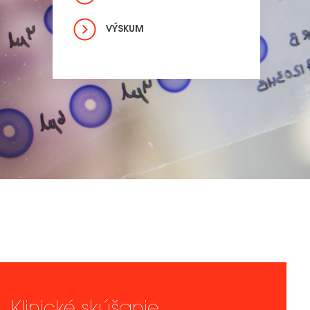
VÝSKUM
Klinické skúšanie