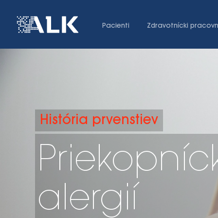
Pacienti
Zdravotnícki pracovn
História prvenstiev
Priekopníc
alergií