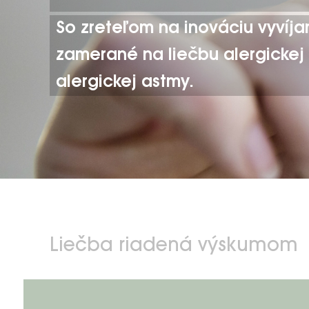
So zreteľom na inováciu vyvíj
zamerané na liečbu alergickej r
alergickej astmy.
Liečba riadená výskumom