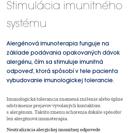
Stimulácia imunitného
Overview
Médiá
Klinický vývoj
Výskum
systému
Financial reporting
O spoločnosti ALK
Risk management
Governance
Alergénová imunoterapia funguje na
ALK v skratke
Kontakt
základe podávania opakovaných dávok
Reporting standards
IR policy
News & Events
alergénu, čím sa stimuluje imunitná
Výroba
Auditors
Management
Kontaktné informácie
Company releases
The Share
odpoveď, ktorá spôsobí v tele pacienta
Globálny dosah
vybudovanie imunologickej tolerancie.
Board of directors
Company releases (DK)
Nahlásenie nežiadúcich
Dividend history
Contact IR
účinkov
Organizácia
Annual general meeting
Webcasts & presentations
Analyst coverage
Imunologická tolerancia znamená zníženie alebo úplne
Management
odstránenie prejavov vyvolaných kontaktom
Annual general meeting (DK)
História
Investor calendar
s alergénom. Takúto zmenu ochorenia dokáže spôsobiť
Analyst estimates
Board of directors
len alergénová imunoterapia.
Vlastníci
Shareholder information
Neutralizácia alergickej imunitnej odpovede
AGM