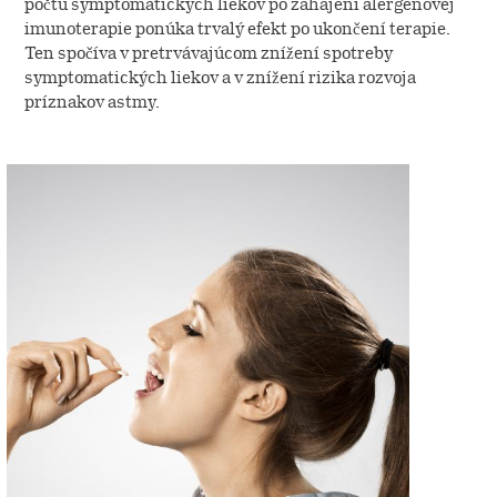
počtu symptomatických liekov po zahájení alergénovej
imunoterapie ponúka trvalý efekt po ukončení terapie.
Ten spočíva v pretrvávajúcom znížení spotreby
symptomatických liekov a v znížení rizika rozvoja
príznakov astmy.