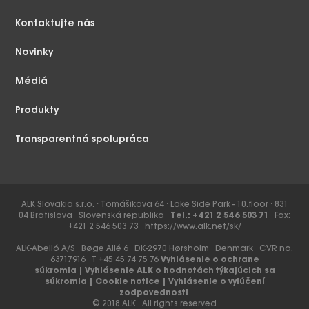
Kontaktujte nás
Novinky
Médiá
Produkty
Transparentná spolupráca
ALK Slovakia s.r.o. ∙ Tomášikova 64 ∙ Lake Side Park - 10.floor ∙ 831
04 Bratislava ∙ Slovenská republika ∙
Tel.: +421 2 546 503 71
∙ Fax:
+421 2 546 503 73 ∙
https://www.alk.net/sk/
ALK-Abelló A/S ∙ Bøge Allé 6 ∙ DK-2970 Hørsholm ∙ Denmark ∙ CVR no.
63717916 ∙ T +45 45 74 75 76
Vyhlásenie o ochrane
súkromia
|
Vyhlásenie ALK o hodnotách týkajúcich sa
súkromia
|
Cookie notice
|
Vyhlásenie o vylúčení
zodpovednosti
© 2018 ALK ∙ All rights reserved