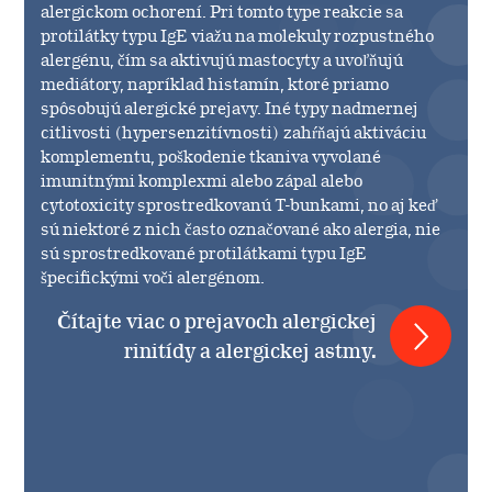
alergickom ochorení. Pri tomto type reakcie sa
protilátky typu IgE viažu na molekuly rozpustného
alergénu, čím sa aktivujú mastocyty a uvoľňujú
mediátory, napríklad histamín, ktoré priamo
spôsobujú alergické prejavy. Iné typy nadmernej
citlivosti (hypersenzitívnosti) zahŕňajú aktiváciu
komplementu, poškodenie tkaniva vyvolané
imunitnými komplexmi alebo zápal alebo
cytotoxicity sprostredkovanú T-bunkami, no aj keď
sú niektoré z nich často označované ako alergia, nie
sú sprostredkované protilátkami typu IgE
špecifickými voči alergénom.
Čítajte viac o prejavoch alergickej
rinitídy a alergickej astmy.