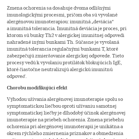
Authorizations
Zmena ochorenia sa dosahuje dvoma odlišnými
AGM (DK)
imunologickými procesmi, pričom oba sú vyvolané
alergénovou imunoterapiou: imunitná „deviácia“
ADR Programme
a imunitná tolerancia. Imunitná deviácia je proces, pri
ktorom sú bunky Th2 v alergickej imunitnej odpovedi
nahradené inými bunkami Th. Súčasne je vyvolaná
imunitná tolerancia regulačnými bunkami T, ktoré
zabezpečujú zmierňovanie alergickej odpovede. Tieto
procesy vedú k vyvolaniu protilátok blokujúcich IgE,
ktoré čiastočne neutralizujú alergickú imunitnú
odpoveď.
Chorobu modifikujúci efekt
Výhodou užívania alergénovej imunoterapie spolu so
symptomatickou liečbou oproti užívaniu samotnej
symptomatickej liečby je dlhodobý účinok alergénovej
imunoterapie na priebeh ochorenia. Zmena priebehu
ochorenia pri alergénovej imunoterapii je unikátna a
okrem rýchleho zmiernenia príznakov a obmedzenia