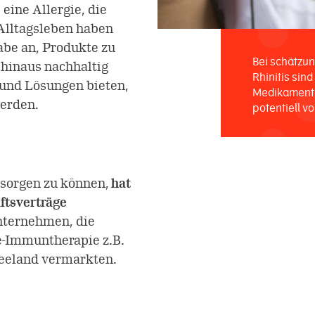
ine Allergie, die
 Alltagsleben haben
abe an, Produkte zu
Bei schätzun
 hinaus nachhaltig
Rhinitis sin
und Lösungen bieten,
Medikamente 
werden.
potentiell v
rsorgen zu können,
hat
ftsverträge
nternehmen, die
e-Immuntherapie z.B.
seeland vermarkten.