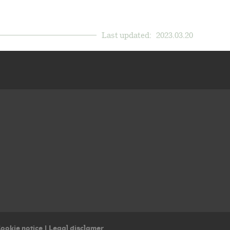
Last updated:
2023.03.20
ookie notice
|
Legal disclamer