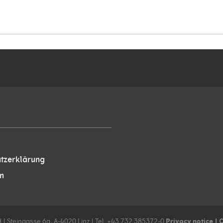
tzerklärung
m
Privacy notice
|
C
 | Steingasse 6a, A-4020 Linz | Tel. +43 732 385372-0