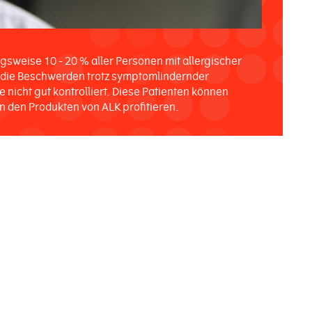
gsweise 10 - 20 % aller Personen mit allergischer
d die Beschwerden trotz symptomlindernder
nicht gut kontrolliert. Diese Patienten können
on den Produkten von ALK profitieren.