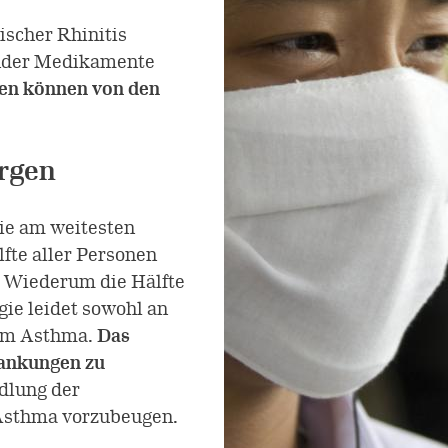
ischer Rhinitis
nder Medikamente
ten können von den
ergen
die am weitesten
fte aller Personen
. Wiederum die Hälfte
ie leidet sowohl an
chem Asthma.
Das
rankungen zu
dlung der
 Asthma vorzubeugen.