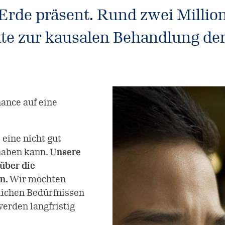
 Erde präsent. Rund zwei Milli
 zur kausalen Behandlung der 
hance auf eine
eine nicht gut
 haben kann.
Unsere
 über die
en.
Wir möchten
glichen Bedürfnissen
erden langfristig