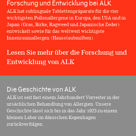
Forschung und Entwicklung bei ALK
ALK hat sublinguale Tablettenpräparate für die vier
wichtigsten Pollenallergene in Europa, den USA und in
Japan (Gras, Birke, Ragweed und Japanische Zeder)
entwickelt sowie für das weltweit wichtigste
Innenraumallergen (Hausstaubmilben).
Lesen Sie mehr über die Forschung und
Entwicklung von ALK
Die Geschichte von ALK
ALK ist seit fast einem Jahrhundert Vorreiter in der
ursächlichen Behandlung von Allergien. Unsere
Geschichte lässt sich bis in das Jahr 1923 zu einem
kleinen Labor im dänischen Kopenhagen
zurückverfolgen.