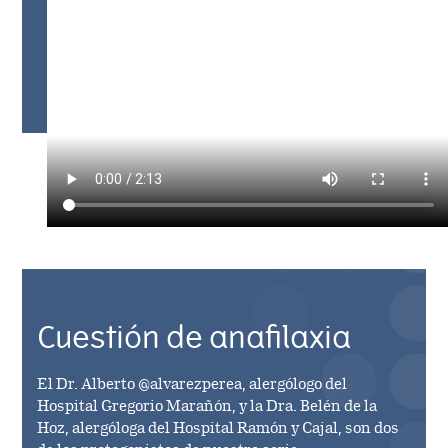
Management
Company releases
The Share
Video
file
Board of directors
Company releases (DK)
Dividend history
Contact IR
Annual general meeting
Webcasts & presentations
Analyst coverage
Management
Annual general meeting (DK)
Investor calendar
Analyst estimates
Board of directors
Shareholder information
AGM
Authorizations
AGM (DK)
ADR Programme
Cuestión de anafilaxia
El Dr. Alberto @alvarezperea, alergólogo del
Hospital Gregorio Marañón, y la Dra. Belén de la
Hoz, alergóloga del Hospital Ramón y Cajal, son dos