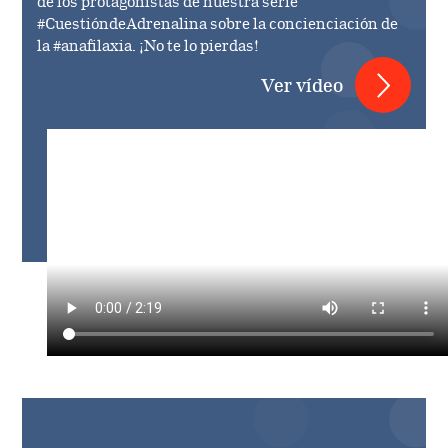
de los protagonistas de nuestra serie
#CuestióndeAdrenalina sobre la concienciación de
la #anafilaxia. ¡No te lo pierdas!
Ver vídeo
Video
file