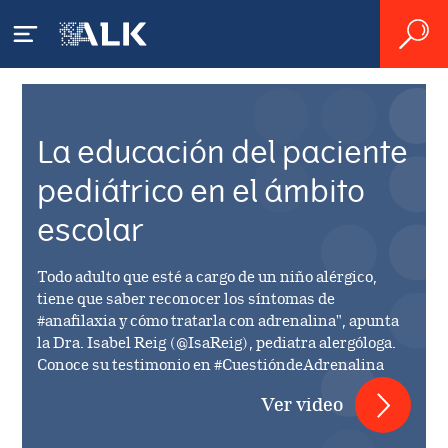
Careers
La educación del paciente
Working at ALK
pediátrico en el ámbito
Investors
escolar
Vacant positions
Overview
Todo adulto que esté a cargo de un niño alérgico,
tiene que saber reconocer los síntomas de
Financial reporting
#anafilaxia y cómo tratarla con adrenalina", apunta
la Dra. Isabel Reig (@IsaReig), pediatra alergóloga.
Risk management
Governance
Conoce su testimonio en #CuestióndeAdrenalina
Reporting standards
Ver video
IR policy
News & Events
Auditors