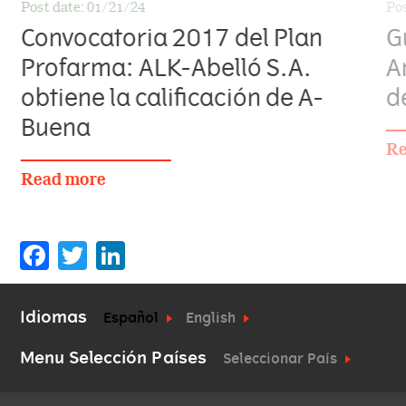
Post date:
01/21/24
Pos
Convocatoria 2017 del Plan
G
Profarma: ALK-Abelló S.A.
A
obtiene la calificación de A-
d
Buena
Re
Read more
Facebook
Twitter
LinkedIn
Idiomas
Español
English
Menu Selección Países
Seleccionar País