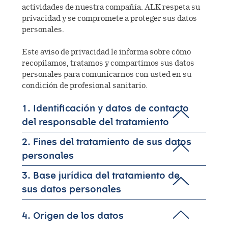
Información Pacientes
actividades de nuestra compañía. ALK respeta su
Inicio del tratamiento
Comprensión de la
Medios
privacidad y se compromete a proteger sus datos
Propietarios
inmunoterapia
personales.
Reacciones adversas
Colaboraciones y
Contáctanos
Este aviso de privacidad le informa sobre cómo
Cartera de productos de I+D
Transferencias de Valor
recopilamos, tratamos y compartimos sus datos
Desarrollo clínico
personales para comunicarnos con usted en su
Investigación
Atención al cliente
Puestos vacantes
condición de profesional sanitario.
1. Identificación y datos de contacto
del responsable del tratamiento
2. Fines del tratamiento de sus datos
personales
3. Base jurídica del tratamiento de
sus datos personales
4. Origen de los datos