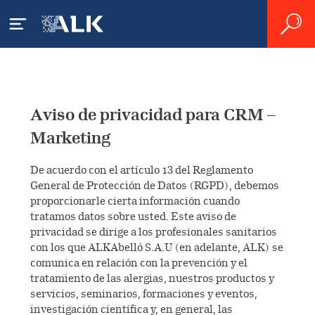
Acerca de ALK
Aviso de privacidad para CRM –
ALK
Pacientes
Marketing
Presencia mundial
De acuerdo con el artículo 13 del Reglamento
¿Qué es la alergia?
Profesionales
General de Protección de Datos (RGPD), debemos
sanitarios
proporcionarle cierta información cuando
Producción
Alergia a los ácaros del polvo
¿Qué es el asma alérgica?
tratamos datos sobre usted. Este aviso de
privacidad se dirige a los profesionales sanitarios
Organización
Tratamiento de la alergia y el
Alergia al polen
Farmacias
con los que ALKAbelló S.A.U (en adelante, ALK) se
¿Cómo se diagnostica una
asma
comunica en relación con la prevención y el
alergia?
Historia
Vivir con la alergia
tratamiento de las alergias, nuestros productos y
Producto
I+D
servicios, seminarios, formaciones y eventos,
Productos
Tratamiento de la alergia
Impacto Socioeconómico
investigación científica y, en general, las
Valores