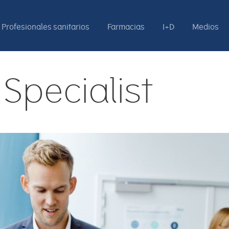
Profesionales sanitarios
Farmacias
I+D
Medios
Specialist