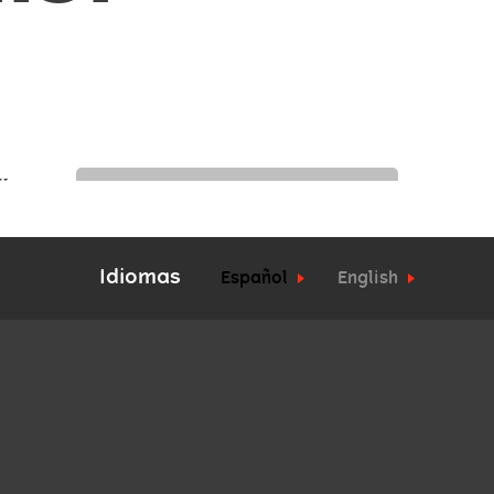
Idiomas
Español
English