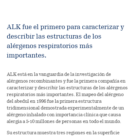
Management
Company releases
The Share
Board of directors
Company releases (DK)
Dividend history
Contact IR
ALK fue el primero para caracterizar y
Annual general meeting
Webcasts & presentations
Analyst coverage
Management
describir las estructuras de los
Annual general meeting (DK)
Investor calendar
alérgenos respiratorios más
Analyst estimates
Board of directors
importantes.
Shareholder information
AGM
ALK está en la vanguardia de la investigación de
Authorizations
alérgenos recombinantes y fue la primera compañía en
AGM (DK)
caracterizar y describir las estructuras de los alérgenos
ADR Programme
respiratorios más importantes. El mapeo del alérgeno
del abedul en 1996 fue la primera estructura
tridimensional demostrada experimentalmente de un
alérgeno inhalado con importancia clínica que causa
alergia a 5-10 millones de personas en todo el mundo.
Su estructura muestra tres regiones en la superficie