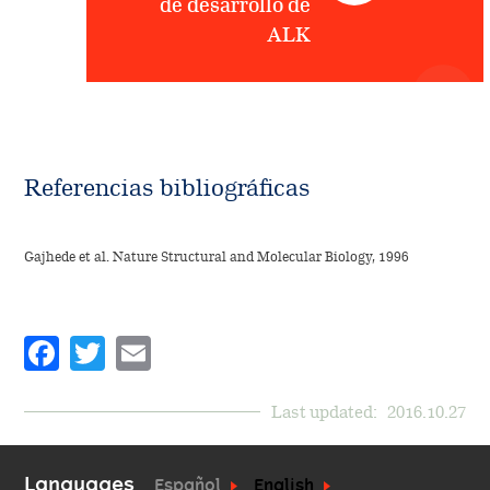
de desarrollo de
ALK
Referencias bibliográficas
Gajhede et al. Nature Structural and Molecular Biology, 1996
Facebook
Twitter
Email
Last updated:
2016.10.27
Languages
Español
English