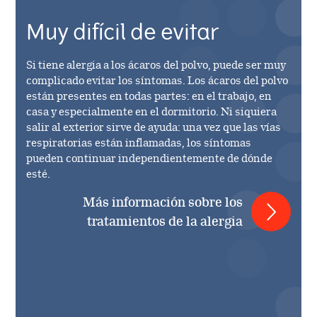
Management
Company releases
The Share
Muy difícil de evitar
Board of directors
Company releases (DK)
Dividend history
Contact IR
Si tiene alergia a los ácaros del polvo, puede ser muy
Annual general meeting
Webcasts & presentations
Analyst coverage
Management
complicado evitar los síntomas. Los ácaros del polvo
están presentes en todas partes: en el trabajo, en
Annual general meeting (DK)
Investor calendar
Analyst estimates
casa y especialmente en el dormitorio. Ni siquiera
Board of directors
salir al exterior sirve de ayuda: una vez que las vías
Shareholder information
respiratorias están inflamadas, los síntomas
AGM
pueden continuar independientemente de dónde
Authorizations
esté.
AGM (DK)
Más información sobre los
ADR Programme
tratamientos de la alergia