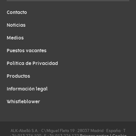
Contacto
Noticias
Medios
Puestos vacantes
Política de Privacidad
Productos
Información legal
Whistleblower
ALK-Abelló S.A. ∙ C\Miguel Fleta 19 ∙ 28037 Madrid ∙ España ∙ T
Privacy notice
|
Cookie
+34 913 276 100 ∙ F +34 913 276 122