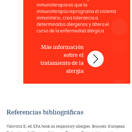
inmunoterapia es que la
inmunoterapia reprograma el sistema
inmunitario, crea tolerancia a
determinados alérgenos y altera el
curso de la enfermedad alérgica.
Más información
sobre el
tratamiento de la
alergia
Referencias bibliográficas
Valovirta E, ed. EFA book on respiratory allergies. Brussels: European