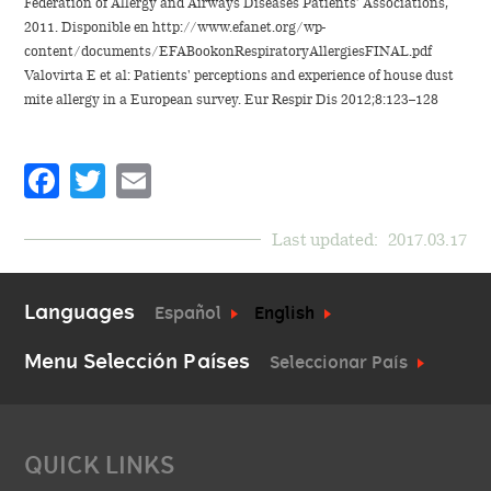
Federation of Allergy and Airways Diseases Patients’ Associations,
2011. Disponible en
http://www.efanet.org/wp-
content/documents/EFABookonRespiratoryAllergiesFINAL.pdf
Valovirta E et al: Patients' perceptions and experience of house dust
mite allergy in a European survey. Eur Respir Dis 2012;8:123–128
Facebook
Twitter
Email
Last updated:
2017.03.17
Languages
Español
English
Menu Selección Países
Seleccionar País
QUICK LINKS