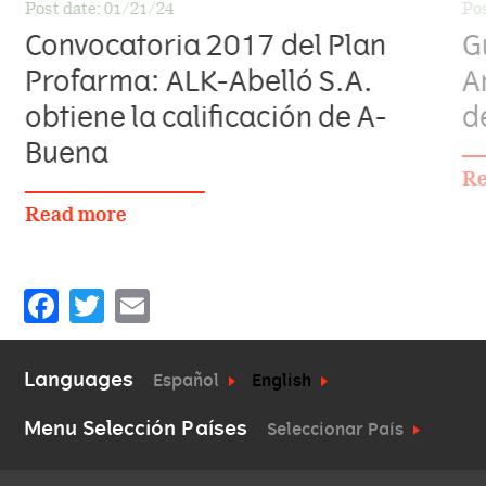
Post date:
01/21/24
Pos
Convocatoria 2017 del Plan
G
Profarma: ALK-Abelló S.A.
A
obtiene la calificación de A-
d
Buena
Re
Read more
Facebook
Twitter
Email
Languages
Español
English
Menu Selección Países
Seleccionar País