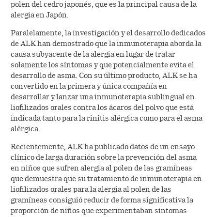
polen del cedro japonés, que es la principal causa de la
y el diagnóstico se centraliza en una unidad
alergia en Japón.
independiente llamada Allergologisk
Laboratorium København (Laboratorio de
Paralelamente, la investigación y el desarrollo dedicados
Alergología de Copenhague)
de ALK han demostrado que la inmunoterapia aborda la
causa subyacente de la alergia en lugar de tratar
solamente los síntomas y que potencialmente evita el
UN NUEVO ESTÁNDAR EN EL SECTOR
desarrollo de asma. Con su último producto, ALK se ha
convertido en la primera y única compañía en
ALK desarrolla la técnica para identificar de
desarrollar y lanzar una inmunoterapia sublingual en
forma precisa las proteínas que provocan las
liofilizados orales contra los ácaros del polvo que está
alergias y un proceso estandarizado para fabricar
indicada tanto para la rinitis alérgica como para el asma
extractos de alérgenos
alérgica.
Recientemente, ALK ha publicado datos de un ensayo
PRIMICIA MUNDIAL
clínico de larga duración sobre la prevención del asma
en niños que sufren alergia al polen de las gramíneas
ALK lanza la primera inmunoterapia
que demuestra que su tratamiento de inmunoterapia en
estandarizada del mundo para el tratamiento de la
liofilizados orales para la alergia al polen de las
alergi
gramíneas consiguió reducir de forma significativa la
proporción de niños que experimentaban síntomas