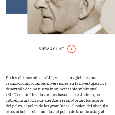
VIEW AS LIST
FUNDACIÓN DE ALK
El doctor Kaj Baagøe y el farmacéutico Poul Barfod
producen el primer extracto de alérgenos de
En los últimos años, ALK y sus socios globales han
fabricación farmacéutica de Dinamarca en el
realizado importantes inversiones en la investigación y
Copenhagen University Hospital
desarrollo de una nueva inmunoterapia sublingual
(SLIT) en liofilizados orales basada en estudios que
cubren la mayoría de alergias respiratorias: los ácaros
CENTRO ESPECIALIZADO
del polvo, el polen de las gramíneas, el polen del abedul y
otros árboles relacionados, el polen de la ambrosía y el
La producción de tratamientos de inmunoterapia