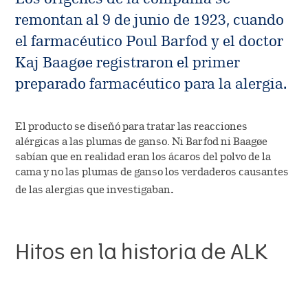
Management
Company releases
The Share
remontan al 9 de junio de 1923, cuando
Board of directors
Company releases (DK)
el farmacéutico Poul Barfod y el doctor
Dividend history
Contact IR
Kaj Baagøe registraron el primer
Annual general meeting
Webcasts & presentations
Analyst coverage
Management
preparado farmacéutico para la alergia.
Annual general meeting (DK)
Investor calendar
Analyst estimates
Board of directors
El producto se diseñó para tratar las reacciones
Shareholder information
alérgicas a las plumas de ganso. Ni Barfod ni Baagøe
AGM
sabían que en realidad eran los ácaros del polvo de la
Authorizations
cama y no las plumas de ganso los verdaderos causantes
AGM (DK)
.
de las alergias que investigaban
ADR Programme
Hitos en la historia de ALK