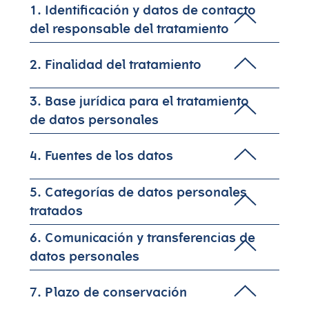
1. Identificación y datos de contacto
Información Pacientes
Inicio del tratamiento
Comprensión de la
Medios
del responsable del tratamiento
Propietarios
inmunoterapia
Reacciones adversas
2. Finalidad del tratamiento
Colaboraciones y
Contáctanos
Cartera de productos de I+D
Transferencias de Valor
Desarrollo clínico
3. Base jurídica para el tratamiento
Investigación
Atención al cliente
Puestos vacantes
de datos personales
4. Fuentes de los datos
5. Categorías de datos personales
tratados
6. Comunicación y transferencias de
datos personales
7. Plazo de conservación