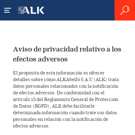
Acerca de ALK
Aviso de privacidad relativo a los
ALK
Pacientes
efectos adversos
Presencia mundial
El propósito de esta información es ofrecer
¿Qué es la alergia?
Profesionales
detalles sobre cómo ALKAbelló S.A.U (ALK) trata
sanitarios
datos personales relacionados con la notificación
Producción
Alergia a los ácaros del polvo
¿Qué es el asma alérgica?
de efectos adversos. De conformidad con el
artículo 13 del Reglamento General de Protección
Organización
Tratamiento de la alergia y el
Alergia al polen
Farmacias
de Datos (RGPD), ALK debe facilitarle
¿Cómo se diagnostica una
asma
determinada información cuando trate sus datos
alergia?
Historia
Vivir con la alergia
personales en relación con la notificación de
Producto
I+D
efectos adversos.
Productos
Tratamiento de la alergia
Impacto Socioeconómico
Valores