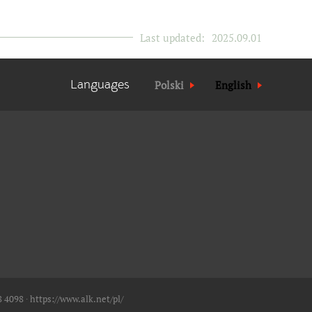
Last updated:
2025.09.01
Languages
Polski
English
8 4098 ∙
https://www.alk.net/pl/