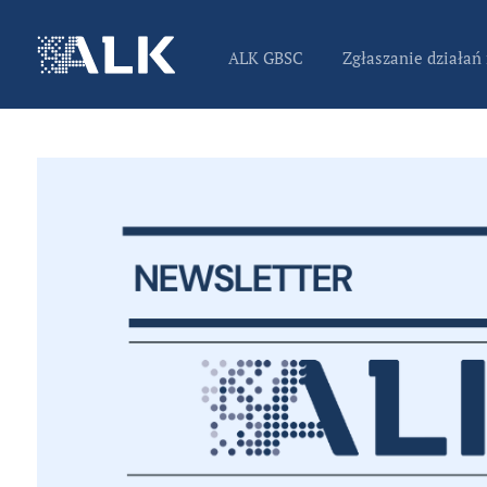
ALK GBSC
Zgłaszanie działań