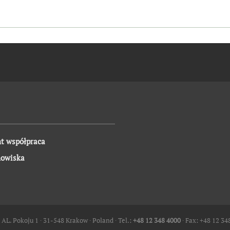
t współpraca
nowiska
 AL. Pokoju 1 ∙ 31-548 Krakow ∙ Poland ∙ Tel.:
+48 12 348 4000
∙ Fax: +48 12 34