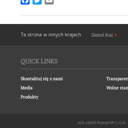
Ta strona w innych krajach
Zmień kraj
QUICK LINKS
Skontaktuj się z nami
Transparen
Media
Wolne sta
Produkty
ALK-Abelló Poland SP. Z.O.O. ∙