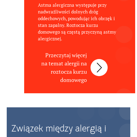
Astma alergiczna występuje przy
nadwrażliwości dolnych dróg
oddechowych, powodując ich obrzęk i
stan zapalny. Roztocza kurzu
domowego są częstą przyczyną astmy
alergicznej.
Przeczytaj więcej
na temat alergii na
roztocza kurzu
domowego
Związek między alergią i