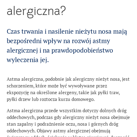
alergiczna?
Program badań klinicznych
Wolne stanowiska
Badania naukowe
ALK w skrócie
ALK GBSC
Czas trwania i nasilenie nieżytu nosa mają
Produkcja
About Us
Zgłaszanie działań
bezpośredni wpływ na rozwój astmy
niepożądanych
Obecność na całym świecie
alergicznej i na prawdopodobieństwo
News
wyleczenia jej.
Organizacja
Careers
Astma alergiczna, podobnie jak alergiczny nieżyt nosa, jest
Historia
Contact
schorzeniem, które może być wywoływane przez
ekspozycję na określone alergeny, takie jak pyłki traw,
Właściciele
pyłki drzew lub roztocza kurzu domowego.
Astma alergiczna przede wszystkim dotyczy dolnych dróg
Media
oddechowych, podczas gdy alergiczny nieżyt nosa obejmuje
stan zapalny i podrażnienie oczu, nosa i górnych dróg
oddechowych. Objawy astmy alergicznej obejmują