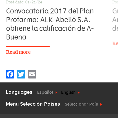
Post date:
01/21/24
Pos
Convocatoria 2017 del Plan
G
Profarma: ALK-Abelló S.A.
A
obtiene la calificación de A-
d
Buena
Re
Read more
Facebook
Twitter
Email
Languages
Español
English
Menu Selección Países
Seleccionar País