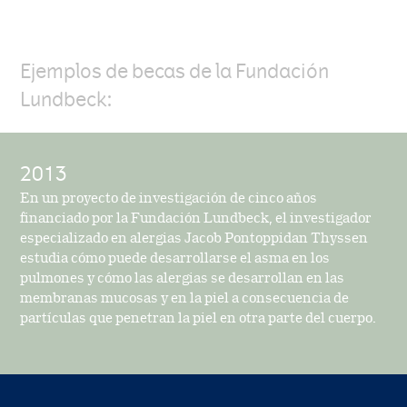
Ejemplos de becas de la Fundación
Lundbeck:
2013
En un proyecto de investigación de cinco años
financiado por la Fundación Lundbeck, el investigador
especializado en alergias Jacob Pontoppidan Thyssen
estudia cómo puede desarrollarse el asma en los
pulmones y cómo las alergias se desarrollan en las
membranas mucosas y en la piel a consecuencia de
partículas que penetran la piel en otra parte del cuerpo.