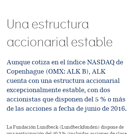
Información Pacientes
Inicio del tratamiento
Comprensión de la
Medios
Propietarios
inmunoterapia
Una estructura
Reacciones adversas
Colaboraciones y
Contáctanos
Cartera de productos de I+D
Transferencias de Valor
accionarial estable
Desarrollo clínico
Investigación
Atención al cliente
Puestos vacantes
Aunque cotiza en el índice NASDAQ de
Copenhague (OMX: ALK B), ALK
cuenta con una estructura accionarial
excepcionalmente estable, con dos
accionistas que disponen del 5 % o más
de las acciones a fecha de junio de 2016.
La Fundación Lundbeck (Lundbeckfonden) dispone de
una participación del 40,3 % (incluidas acciones de clase