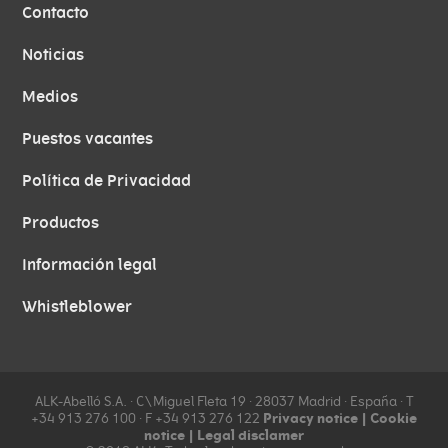
Contacto
Noticias
Medios
Puestos vacantes
Política de Privacidad
Productos
Información legal
Whistleblower
ALK-Abelló S.A. ∙ C\Miguel Fleta 19 ∙ 28037 Madrid ∙ España ∙ T
Privacy notice
|
Cookie
+34 913 276 100 ∙ F +34 913 276 122
notice
|
Legal disclamer