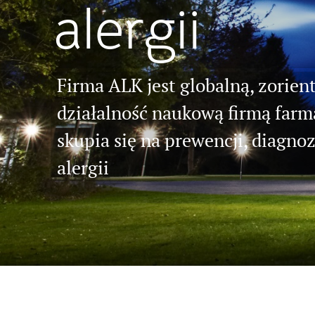
alergii
Firma ALK jest globalną, zorie
działalność naukową firmą farm
skupia się na prewencji, diagno
alergii