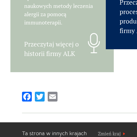
Przecz
naukowych metody leczenia
proce
alergii za pomocą
produ
immunoterapii.
firmy
Przeczytaj więcej o
historii firmy ALK
Facebook
Twitter
Email
Ta strona w innych krajach
Zmień kraj