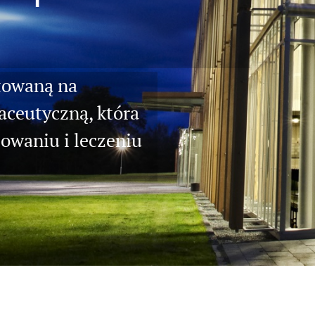
ntowaną na
aceutyczną, która
zowaniu i leczeniu