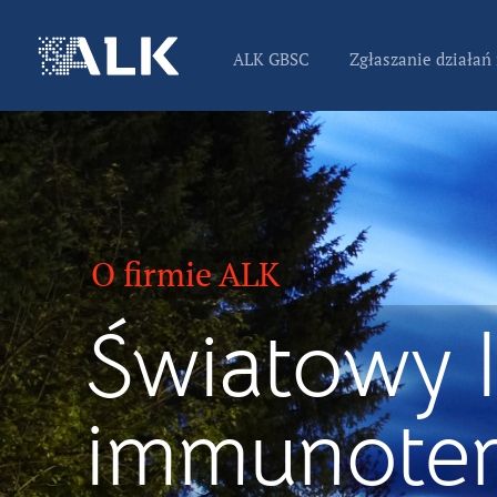
ALK GBSC
Zgłaszanie działań
O firmie ALK
Światowy l
immunoter