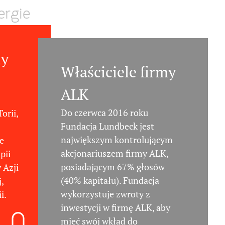
ergie
my
Właściciele firmy
ALK
Do czerwca 2016 roku
orii,
Fundacja Lundbeck jest
największym kontrolującym
e
akcjonariuszem firmy ALK,
pii
posiadającym 67% głosów
w Azji
(40% kapitału). Fundacja
,
wykorzystuje zwroty z
i.
inwestycji w firmę ALK, aby
mieć swój wkład do