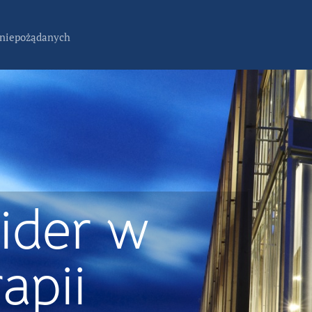
 niepożądanych
ider w
apii