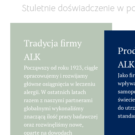
Stuletnie doświadczenie w p
Tradycja firmy
Prod
ALK
ALK
Począwszy od roku 1923, ciągle
Jako fi
opracowujemy i rozwijamy
wpływaj
główne osiągnięcia w leczeniu
samopo
alergii. W ostatnich latach
świeci
razem z naszymi partnerami
do utr
globalnymi wykonaliśmy
standa
znaczącą ilość pracy badawczej
oraz rozwinęliśmy nowe,
oparte na dowodach