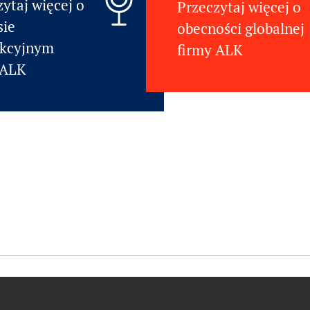
ytaj więcej o
Przeczytaj więcej o
sie
obecności globalnej
kcyjnym
firmy ALK
 ALK