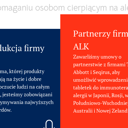
omaganiu osobom cierpiącym na al
Partnerzy fir
ALK
ukcja firmy
Zawarliśmy umowy o
partnerstwie z firmami T
rma, której produkty
Abbott i Seqirus, aby
ą na życie i dobre
umożliwić wprowadzeni
czucie ludzi na całym
tabletek do immunotera
e, jesteśmy zobowiązani
alergii w Japonii, Rosji, 
zymywania najwyższych
Południowo-Wschodniej
rdów.
Australii i Nowej Zelandi