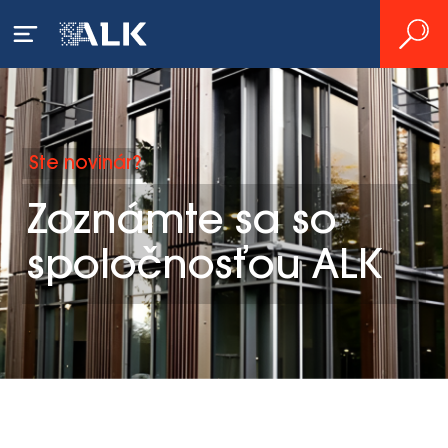
Ste novinár?
Zoznámte sa so
spoločnosťou ALK