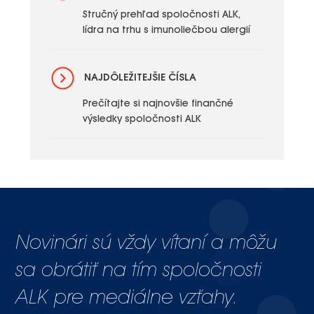
Stručný prehľad spoločnosti ALK,
lídra na trhu s imunoliečbou alergií
NAJDÔLEŽITEJŠIE ČÍSLA
Prečítajte si najnovšie finančné
výsledky spoločnosti ALK
Novinári sú vždy vítaní a môžu
sa obrátiť na tím spoločnosti
ALK pre mediálne vzťahy.