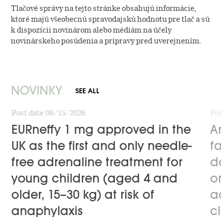
Tlačové správy na tejto stránke obsahujú informácie,
ktoré majú všeobecnú spravodajskú hodnotu pre tlač a sú
k dispozícii novinárom alebo médiám na účely
novinárskeho posúdenia a prípravy pred uverejnením.
NOVINKY
SEE ALL
Post date
06/15/2026
Pos
EURneffy 1 mg approved in the
A
UK as the first and only needle-
fa
free adrenaline treatment for
d
young children (aged 4 and
o
older, 15–30 kg) at risk of
a
anaphylaxis
c