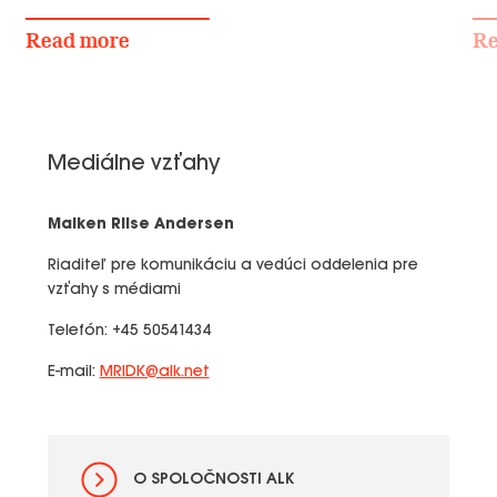
Read more
Re
Mediálne vzťahy
Maiken Riise Andersen
Riaditeľ pre komunikáciu a vedúci oddelenia pre
vzťahy s médiami
Telefón: +45 50541434
E-mail:
MRIDK@alk.net
O SPOLOČNOSTI ALK