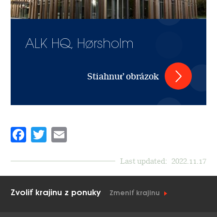
ALK HQ, Hørsholm
Stiahnuť obrázok
Facebook
Twitter
Email
Last updated:
2022.11.17
Zvoliť krajinu z ponuky
Zmeniť krajinu