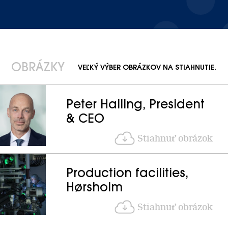
OBRÁZKY
VEĽKÝ VÝBER OBRÁZKOV NA STIAHNUTIE.
Peter Halling, President
& CEO
Stiahnuť obrázok
Production facilities,
Hørsholm
Stiahnuť obrázok