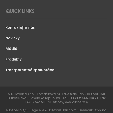
QUICK LINKS
Kontaktujte nás
Novinky
Médiá
Produkty
Transparentná spolupráca
ALK Slovakia s.r.o. ∙ Tomášikova 64 ∙ Lake Side Park - 10.floor ∙ 831
04 Bratislava ∙ Slovenská republika ∙
Tel.: +421 2 546 503 71
∙ Fax:
+421 2 546 503 73 ∙
https://www.alk.net/sk/
ALK-Abelló A/S ∙ Bøge Allé 6 ∙ DK-2970 Hørsholm ∙ Denmark ∙ CVR no.