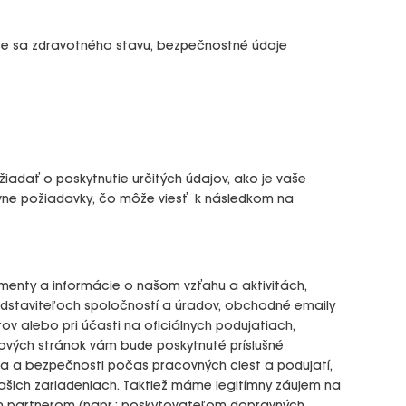
úce sa zdravotného stavu, bezpečnostné údaje
adať o poskytnutie určitých údajov, ako je vaše
rávne požiadavky, čo môže viesť k následkom na
umenty a informácie o našom vzťahu a aktivitách,
edstaviteľoch spoločností a úradov, obchodné emaily
v alebo pri účasti na oficiálnych podujatiach,
ových stránok vám bude poskytnuté príslušné
ia a bezpečnosti počas pracovných ciest a podujatí,
ašich zariadeniach. Taktiež máme legitímny záujem na