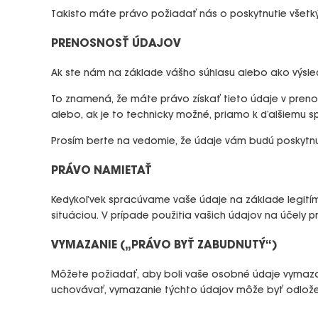
Takisto máte právo požiadať nás o poskytnutie všetký
PRENOSNOSŤ ÚDAJOV
Ak ste nám na základe vášho súhlasu alebo ako výsled
To znamená, že máte právo získať tieto údaje v pren
alebo, ak je to technicky možné, priamo k ďalšiemu sp
Prosím berte na vedomie, že údaje vám budú poskytn
PRÁVO NAMIETAŤ
Kedykoľvek spracúvame vaše údaje na základe legití
situáciou. V prípade použitia vašich údajov na účel
VYMAZANIE („PRÁVO BYŤ ZABUDNUTÝ“)
Môžete požiadať, aby boli vaše osobné údaje vymazan
uchovávať, vymazanie týchto údajov môže byť odlož