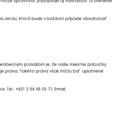
ré môže upravovať poprípade aj nahrádzať tu uvedené
nú verziu, ktorá bude v každom prípade obsahovať
šeobecným pravidlom je, že naše miestne pobočky
svoje práva. Takéto práva však môžu byť uplatnené
 Tel.: +421 2 54 65 03 71, Email: