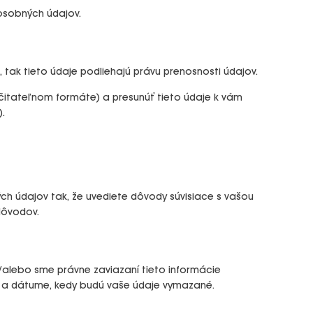
 osobných údajov.
tak tieto údaje podliehajú právu prenosnosti údajov.
čitateľnom formáte) a presunúť tieto údaje k vám
).
h údajov tak, že uvediete dôvody súvisiace s vašou
dôvodov.
alebo sme právne zaviazaní tieto informácie
 a dátume, kedy budú vaše údaje vymazané.