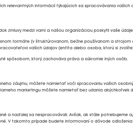
ch relevantných informácií týkajúcich sa spracovávania vašich
ok zmluvy medzi vami a našou organizáciou poskytli vaše údaje, 
osnom formáte (v štruktúrovanom, bežne používanom a strojom 
racovateľovi vašich údajov (entita alebo osoba, ktorú si zvolíte
uté spôsobom, ktorý zachováva práva a súkromie iných osôb.
mneho záujmu, môžete namietať voči spracovaniu vašich osobnýc
y priameho marketingu môžete namietať bez udania akýchkoľvek 
é a naďalej sa nespracovávali. Avšak, ak stále potrebujeme a/
ené. V takomto prípade budete informovaní o dôvode odloženia