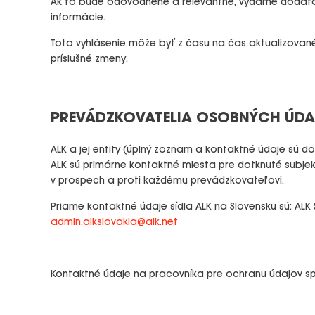
Ak to bude odôvodnené a relevantné, vydáme dodatočn
informácie.
Toto vyhlásenie môže byť z času na čas aktualizovan
príslušné zmeny.
PREVÁDZKOVATELIA OSOBNÝCH ÚDA
ALK a jej entity (úplný zoznam a kontaktné údaje sú 
ALK sú primárne kontaktné miesta pre dotknuté subjekt
v prospech a proti každému prevádzkovateľovi.
Priame kontaktné údaje sídla ALK na Slovensku sú: ALK Sl
admin.alkslovakia@alk.net
Kontaktné údaje na pracovníka pre ochranu údajov s