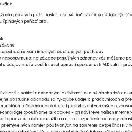
lužieb.
ržania právnych požiadaviek, ako sú daňové údaje, údaje týkaj
u špinavých peňazí atď.
ek
 zákone
 a prostredníctvom interných obchodných postupov
h neposkytnutia: na základe príslušných zákonov vás môžeme poži
chto údajov môže viesť k neschopnosti spoločnosti ALK splniť p
 súvislosti s našimi obchodnými aktivitami, ako sú obchodné dok
verejne dostupné obchodu sa týkajúce údaje o pracovníkoch a pr
enciách a školeniach alebo pri poskytovaní verejných rozhovoro
hnológie (používame aj cookies – pri návšteve našich internet
ánenie podvodu alebo zneužitiu a na zabezpečenie ochrany zdrav
priemyselných kamier používaných na zaistenie bezpečnosti v n