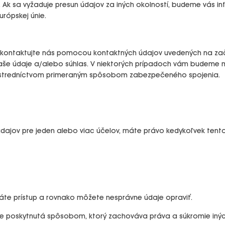
. Ak sa vyžaduje presun údajov za iných okolností, budeme vás 
urópskej únie.
sím kontaktujte nás pomocou kontaktných údajov uvedených na za
še údaje a/alebo súhlas. V niektorých prípadoch vám budeme
rostredníctvom primeraným spôsobom zabezpečeného spojenia.
 údajov pre jeden alebo viac účelov, máte právo kedykoľvek tent
te prístup a rovnako môžete nesprávne údaje opraviť.
ude poskytnutá spôsobom, ktorý zachováva práva a súkromie iný