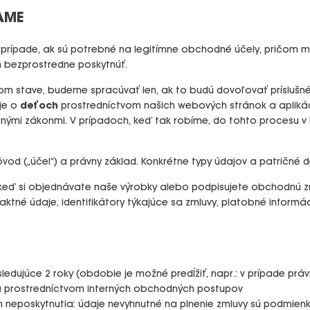
AME
prípade, ak sú potrebné na legitímne obchodné účely, pričom m
 bezprostredne poskytnúť.
nom stave, budeme spracúvať len, ak to budú dovoľovať prísluš
je o
deťoch
prostredníctvom našich webových stránok a apliká
slušnými zákonmi. V prípadoch, keď tak robíme, do tohto proces
od („účel“) a právny základ. Konkrétne typy údajov a patričné d
: keď si objednávate naše výrobky alebo podpisujete obchodnú z
aktné údaje, identifikátory týkajúce sa zmluvy, platobné informác
sledujúce 2 roky (obdobie je možné predĺžiť, napr.: v prípade pr
 a prostredníctvom interných obchodných postupov
h neposkytnutia: údaje nevyhnutné na plnenie zmluvy sú podmie