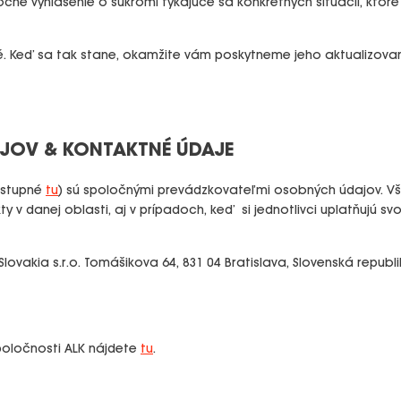
é vyhlásenie o súkromí týkajúce sa konkrétnych situácií, kto
é. Keď sa tak stane, okamžite vám poskytneme jeho aktualizova
JOV & KONTAKTNÉ ÚDAJE
dostupné
tu
) sú spoločnými prevádzkovateľmi osobných údajov. V
y v danej oblasti, aj v prípadoch, keď si jednotlivci uplatňujú 
ovakia s.r.o. Tomášikova 64, 831 04 Bratislava, Slovenská republika,
poločnosti ALK nájdete
tu
.