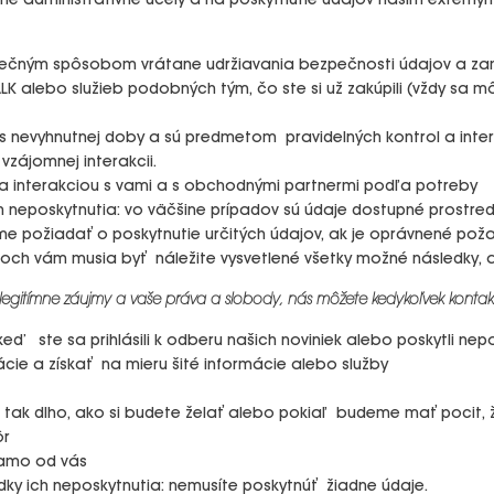
nterné administratívne účely a na poskytnutie údajov našim exte
pečným spôsobom vrátane udržiavania bezpečnosti údajov a zame
LK alebo služieb podobných tým, čo ste si už zakúpili (vždy sa 
as nevyhnutnej doby a sú predmetom pravidelných kontrol a inte
zájomnej interakcii.
 a interakciou s vami a s obchodnými partnermi podľa potreby
 neposkytnutia: vo väčšine prípadov sú údaje dostupné prostred
me požiadať o poskytnutie určitých údajov, ak je oprávnené pož
h vám musia byť náležite vysvetlené všetky možné následky, ak
e legitímne záujmy a vaše práva a slobody, nás môžete kedykoľvek kontak
. keď ste sa prihlásili k odberu našich noviniek alebo poskytli n
cie a získať na mieru šité informácie alebo služby
 tak dlho, ako si budete želať alebo pokiaľ budeme mať pocit, že
ôr
riamo od vás
ky ich neposkytnutia: nemusíte poskytnúť žiadne údaje.