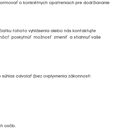
informovať o konkrétnych opatreniach pre dodržiavanie
čiatku tohoto vyhlásenia alebo nás kontaktujte
 môcť poskytnúť možnosť zmeniť a stiahnuť vaše
o súhlas odvolať (bez ovplyvnenia zákonnosti
ch osôb.