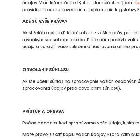
údajov. Viac informácií o týchto klauzulách nájdete
tu
pravidiel, ktoré sú zavedené na uplatnenie legislatívy E
AKÉ SÚ VAŠE PRÁVA?
Ak si želáte uplatniť ktorékoľvek z vašich práv, pro
rovnakým spôsobom, ako keď ste nám poskytovali va
údaje a upraviť vaše súkromné nastavenia online p
ODVOLANIE SÚHLASU
Ak ste udelili súhlas na spracovanie vašich osobných
spracovania údajov pred odvolaním súhlasu).
PRÍSTUP A OPRAVA
Počas obdobia, keď spracúvame vaše údaje, k nim má
Máte právo získať kópiu vašich údajov, ktorá vám b