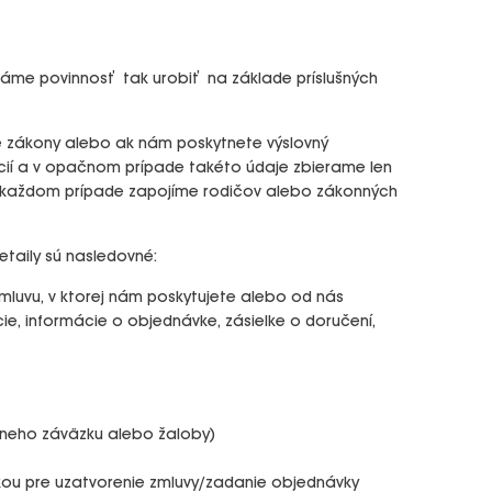
áme povinnosť tak urobiť na základe príslušných
né zákony alebo ak nám poskytnete výslovný
cií a v opačnom prípade takéto údaje zbierame len
u v každom prípade zapojíme rodičov alebo zákonných
etaily sú nasledovné:
mluvu, v ktorej nám poskytujete alebo od nás
ie, informácie o objednávke, zásielke o doručení,
ávneho záväzku alebo žaloby)
nkou pre uzatvorenie zmluvy/zadanie objednávky