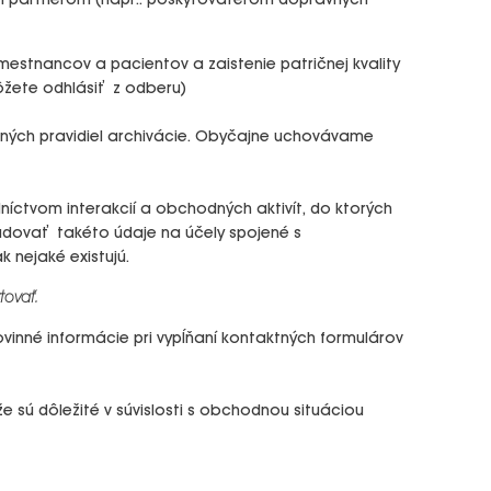
rným partnerom (napr.: poskytovateľom dopravných
stnancov a pacientov a zaistenie patričnej kvality
môžete odhlásiť z odberu)
rných pravidiel archivácie. Obyčajne uchovávame
níctvom interakcií a obchodných aktivít, do ktorých
adovať takéto údaje na účely spojené s
 nejaké existujú.
tovať.
epovinné informácie pri vypĺňaní kontaktných formulárov
 sú dôležité v súvislosti s obchodnou situáciou