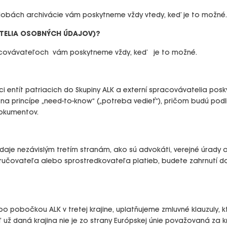
 dobách archivácie vám poskytneme vždy vtedy, keď je to možné.
TELIA OSOBNÝCH ÚDAJOV)?
pracovávateľoch vám poskytneme vždy, keď je to možné.
 entít patriacich do Skupiny ALK a externí spracovávatelia pos
a princípe „need-to-know“ („potreba vedieť“), pričom budú pod
dokumentov.
 nezávislým tretím stranám, ako sú advokáti, verejné úrady ale
doručovateľa alebo sprostredkovateľa platieb, budete zahrnutí d
 pobočkou ALK v tretej krajine, uplatňujeme zmluvné klauzuly, kt
aľ už daná krajina nie je zo strany Európskej únie považovaná za 