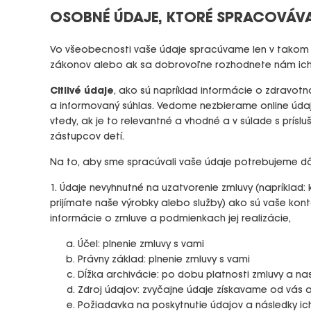
OSOBNÉ ÚDAJE, KTORÉ SPRACOVÁV
Vo všeobecnosti vaše údaje spracúvame len v takom 
zákonov alebo ak sa dobrovoľne rozhodnete nám ich
Citlivé údaje
, ako sú napríklad informácie o zdravot
a informovaný súhlas. Vedome nezbierame online úda
vtedy, ak je to relevantné a vhodné a v súlade s prí
zástupcov detí.
Na to, aby sme spracúvali vaše údaje potrebujeme dôv
1. Údaje nevyhnutné na uzatvorenie zmluvy (napríklad
prijímate naše výrobky alebo služby) ako sú vaše kont
informácie o zmluve a podmienkach jej realizácie,
Účel: plnenie zmluvy s vami
Právny základ: plnenie zmluvy s vami
Dĺžka archivácie: po dobu platnosti zmluvy a na
Zdroj údajov: zvyčajne údaje získavame od vás
Požiadavka na poskytnutie údajov a následky ic