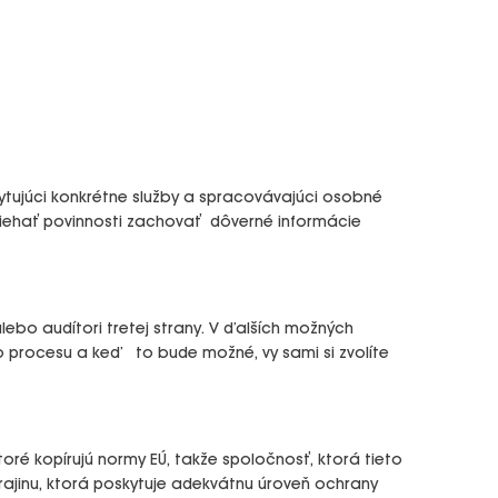
kytujúci konkrétne služby a spracovávajúci osobné
liehať povinnosti zachovať dôverné informácie
bo audítori tretej strany. V ďalších možných
o procesu a keď to bude možné, vy sami si zvolíte
oré kopírujú normy EÚ, takže spoločnosť, ktorá tieto
krajinu, ktorá poskytuje adekvátnu úroveň ochrany