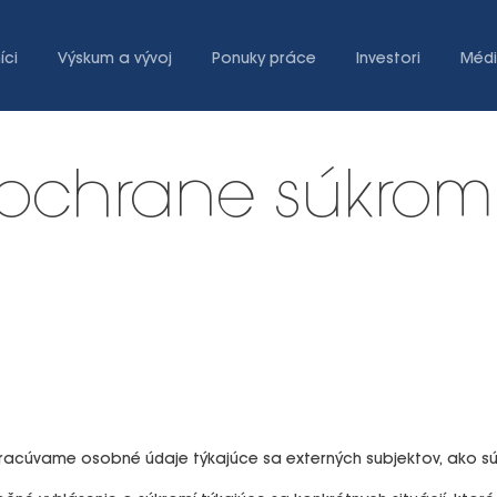
íci
Výskum a vývoj
Ponuky práce
Investori
Méd
 ochrane súkrom
úvame osobné údaje týkajúce sa externých subjektov, ako sú kli