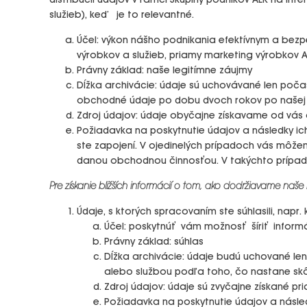
distribúcii údajov v rámci Skupiny podnikov ALK na i
služieb), keď je to relevantné.
Účel: výkon nášho podnikania efektívnym a bez
výrobkov a služieb, priamy marketing výrobkov A
Právny základ: naše legitímne záujmy
Dĺžka archivácie: údaje sú uchovávané len poč
obchodné údaje po dobu dvoch rokov po našej v
Zdroj údajov: údaje obyčajne získavame od vás
Požiadavka na poskytnutie údajov a následky ich
ste zapojení. V ojedinelých prípadoch vás môže
danou obchodnou činnosťou. V takýchto prípadoc
Pre získanie bližších informácií o tom, ako dodržiavame naš
Údaje, s ktorých spracovaním ste súhlasili, napr
Účel: poskytnúť vám možnosť šíriť informá
Právny základ: súhlas
Dĺžka archivácie: údaje budú uchované len
alebo službou podľa toho, čo nastane sk
Zdroj údajov: údaje sú zvyčajne získané p
Požiadavka na poskytnutie údajov a násled