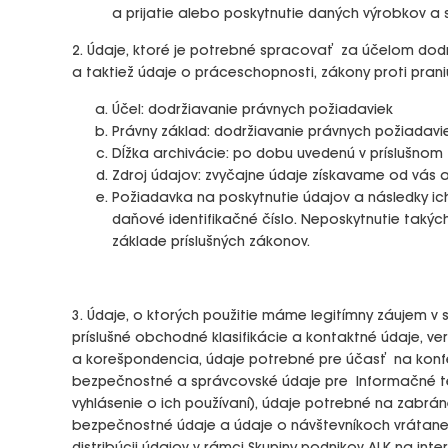
a prijatie alebo poskytnutie daných výrobkov a s
2. Údaje, ktoré je potrebné spracovať za účelom dod
a taktiež údaje o práceschopnosti, zákony proti prani
Účel: dodržiavanie právnych požiadaviek
Právny základ: dodržiavanie právnych požiadavi
Dĺžka archivácie: po dobu uvedenú v príslušnom
Zdroj údajov: zvyčajne údaje získavame od vás
Požiadavka na poskytnutie údajov a následky ic
daňové identifikačné číslo. Neposkytnutie taký
základe príslušných zákonov.
3. Údaje, o ktorých použitie máme legitímny záujem v
príslušné obchodné klasifikácie a kontaktné údaje, 
a korešpondencia, údaje potrebné pre účasť na konfer
bezpečnostné a správcovské údaje pre Informačné tec
vyhlásenie o ich používaní), údaje potrebné na zabr
bezpečnostné údaje a údaje o návštevníkoch vrátane 