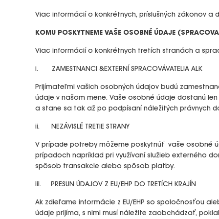
Viac informácií o konkrétnych, príslušných zákonov a
KOMU POSKYTNEME VAŠE OSOBNÉ ÚDAJE (SPRACOVA
Viac informácií o konkrétnych tretích stranách a s
i. ZAMESTNANCI &EXTERNÍ SPRACOVÁVATELIA ALK
Prijímateľmi vašich osobných údajov budú zamestnanci
údaje v našom mene. Vaše osobné údaje dostanú len n
a stane sa tak až po podpísaní náležitých právnych 
ii. NEZÁVISLÉ TRETIE STRANY
V prípade potreby môžeme poskytnúť vaše osobné údaje
prípadoch napríklad pri využívaní služieb externého 
spôsob transakcie alebo spôsob platby.
iii. PRESUN ÚDAJOV Z EU/EHP DO TRETÍCH KRAJÍN
Ak zdieľame informácie z EU/EHP so spoločnosťou alebo
údaje prijíma, s nimi musí náležite zaobchádzať, poki