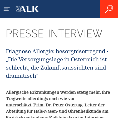
PRESSE-INTERVIEW
Patienten
Allergie - was ist das?
Fachkreise
Diagnose Allergie: besorgniserregend -
„Die Versorgungslage in Österreich ist
Pollenallergie
Allergisches Asthma
schlecht, die Zukunftsaussichten sind
Apotheken
Hausstaubmilbenallergie
dramatisch“
Diagnose von Allergien
FAQ
Forschung und
Insektengiftallergie
Behandlung
Entwicklung
Allergische Erkrankungen werden stetig mehr, ihre
Leben mit Allergien
Tragweite allerdings nach wie vor
Leitlinie Allergologie
unterschätzt. Prim. Dr. Peter Ostertag, Leiter der
Allergen-Immuntherapie
Karriere
Kosten durch Allergien
Abteilung für Hals-Nasen- und Ohrenheilkunde am
Service für Allergiker
Bezirkskrankenhaus Kufstein dazu im Interview.