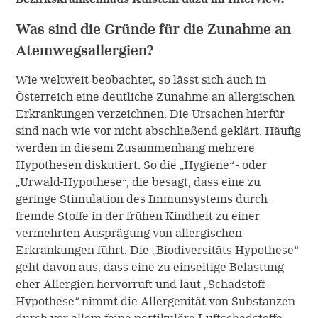
SQ-Standardisierung
Arbeiten bei ALK
Unternehmen
Was sind die Gründe für die Zunahme an
Native Allergene
Atemwegsallergien?
Freie Stellen
ALK Österreich
Kontakt
Wie weltweit beobachtet, so lässt sich auch in
Forschung
Cultural Beliefs
Österreich eine deutliche Zunahme an allergischen
ALK International
Erkrankungen verzeichnen. Die Ursachen hierfür
Entwicklung
Online-Bestellungen
sind nach wie vor nicht abschließend geklärt. Häufig
Geschichte
werden in diesem Zusammenhang mehrere
Produktion
Hypothesen diskutiert: So die „Hygiene“ - oder
EFPIA
„Urwald-Hypothese“, die besagt, dass eine zu
Anwendungsbeobachtungen
geringe Stimulation des Immunsystems durch
Presse
fremde Stoffe in der frühen Kindheit zu einer
vermehrten Ausprägung von allergischen
Erkrankungen führt. Die „Biodiversitäts-Hypothese“
geht davon aus, dass eine zu einseitige Belastung
eher Allergien hervorruft und laut „Schadstoff-
Hypothese“ nimmt die Allergenität von Substanzen