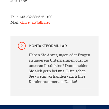
4020 Linz
SQ-Standardisierung
Arbeiten bei ALK
Unternehmen
Native Allergene
Tel.:
+43 732 385372 - 100
Freie Stellen
Mail:
office_at@alk.net
ALK Österreich
Kontakt
Forschung
Cultural Beliefs
ALK International
Entwicklung
Online-Bestellungen
KONTAKTFORMULAR
Geschichte
Produktion
Haben Sie Anregungen oder Fragen
zu unserem Unternehmen oder zu
EFPIA
unseren Produkten? Dann melden
Anwendungsbeobachtungen
Sie sich gern bei uns. Bitte geben
Presse
Sie - wenn vorhanden - auch Ihre
Kundennummer an. Danke!