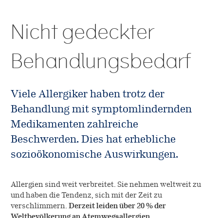
SQ-Standardisierung
Arbeiten bei ALK
Unternehmen
Nicht gedeckter
Native Allergene
Freie Stellen
ALK Österreich
Kontakt
Behandlungsbedarf
Forschung
Cultural Beliefs
ALK International
Entwicklung
Online-Bestellungen
Viele Allergiker haben trotz der
Geschichte
Behandlung mit symptomlindernden
Produktion
EFPIA
Medikamenten zahlreiche
Anwendungsbeobachtungen
Beschwerden. Dies hat erhebliche
Presse
sozioökonomische Auswirkungen.
Allergien sind weit verbreitet. Sie nehmen weltweit zu
und haben die Tendenz, sich mit der Zeit zu
verschlimmern.
Derzeit leiden über 20 % der
Weltbevölkerung an Atemwegsallergien.