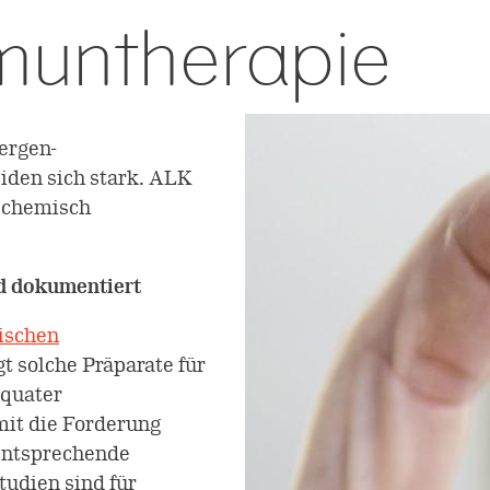
muntherapie
ergen-
iden sich stark. ALK
t chemisch
nd dokumentiert
gischen
t solche Präparate für
äquater
mit die Forderung
 Entsprechende
tudien sind für