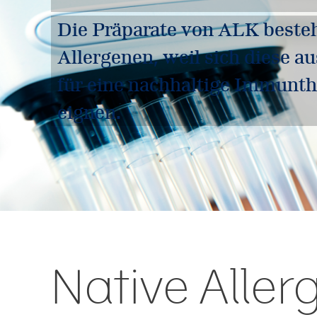
Die Präparate von ALK beste
Allergenen, weil sich diese au
für eine nachhaltige Immunth
eignen.
Native Aller