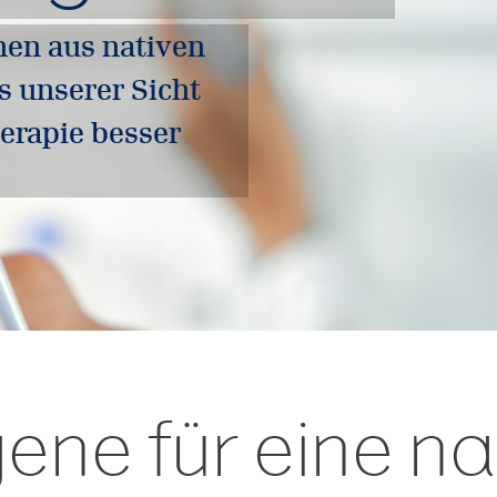
hen aus nativen
s unserer Sicht
erapie besser
gene für eine n