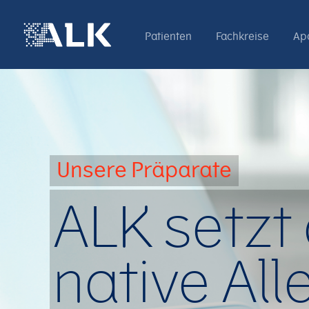
Patienten
Fachkreise
Ap
Unsere Präparate
ALK setzt
native Al