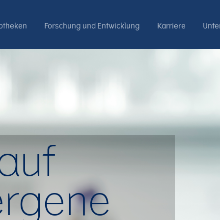
otheken
Forschung und Entwicklung
Karriere
Unt
 auf
lergene