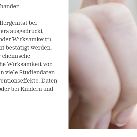
rhanden.
lergenität bei
ders ausgedrückt
nder Wirksamkeit“)
ht bestätigt werden.
ie chemische
sche Wirksamkeit von
en viele Studiendaten
ventionseffekte, Daten
der bei Kindern und