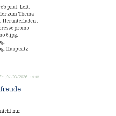
b-pr.at, Left,
ilder zum Thema
, Herunterladen ,
presse-promo-
o-6.jpg,
pg,
pg, Hauptsitz
Fri, 07/03/2026 - 14:45
sfreude
nicht nur