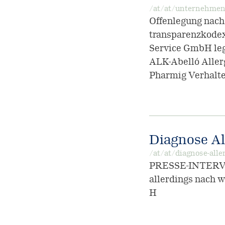
/at/at/unternehmen
Offenlegung nach
transparenzkodex
Service GmbH leg
ALK-Abelló Allerg
Pharmig Verhalte
Diagnose All
/at/at/diagnose-alle
PRESSE-INTERVIE
allerdings nach w
H