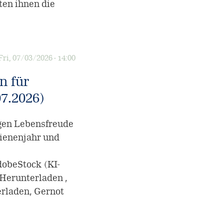
ten ihnen die
Fri, 07/03/2026 - 14:00
n für
07.2026)
gen Lebensfreude
Bienenjahr und
obeStock (KI-
 Herunterladen ,
rladen, Gernot