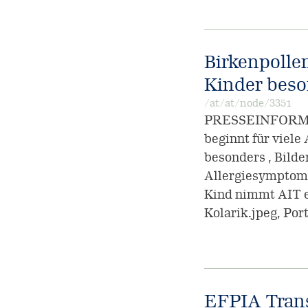
Birkenpollen
Kinder beso
/at/at/node/3351
PRESSEINFORMATI
beginnt für viele
besonders , Bild
Allergiesymptome
Kind nimmt AIT e
Kolarik.jpeg, Po
EFPIA Tran