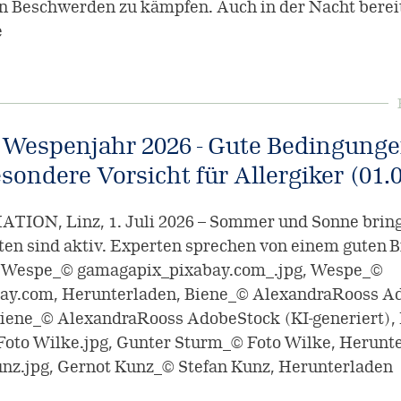
en Beschwerden zu kämpfen. Auch in der Nacht berei
e
 Wespenjahr 2026 - Gute Bedingunge
sondere Vorsicht für Allergiker (01.
ON, Linz, 1. Juli 2026 – Sommer und Sonne brin
ten sind aktiv. Experten sprechen von einem guten 
r, Wespe_© gamagapix_pixabay.com_.jpg, Wespe_©
ay.com, Herunterladen, Biene_© AlexandraRooss Ad
 Biene_© AlexandraRooss AdobeStock (KI-generiert),
oto Wilke.jpg, Gunter Sturm_© Foto Wilke, Herunte
nz.jpg, Gernot Kunz_© Stefan Kunz, Herunterladen