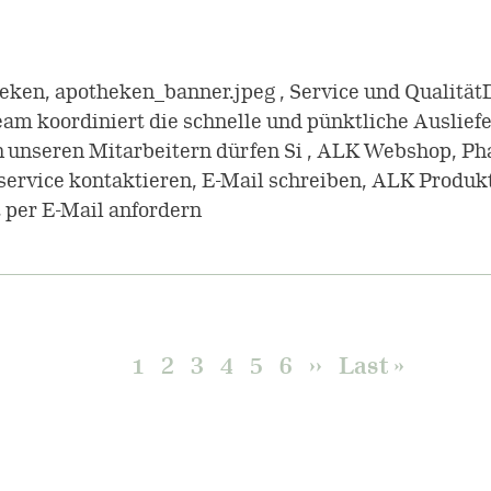
heken, apotheken_banner.jpeg , Service und Qualität
am koordiniert die schnelle und pünktliche Ausliefe
n unseren Mitarbeitern dürfen Si , ALK Webshop, Ph
ervice kontaktieren, E-Mail schreiben, ALK Produk
 per E-Mail anfordern
Current
1
Page
2
Page
3
Page
4
Page
5
Page
6
Next
››
Last
Last »
page
page
page