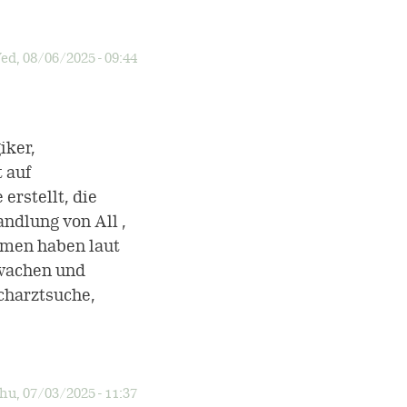
ed, 08/06/2025 - 09:44
iker,
 auf
erstellt, die
ndlung von All ,
men haben laut
rwachen und
charztsuche,
hu, 07/03/2025 - 11:37