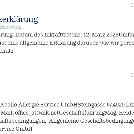
T
zerklärung
rklaerung
rung, Datum des Inkrafttretens: 12. März 2026Umfa
st eine allgemeine Erklärung darüber, wie wir per
chutz
T
belló Allergie-Service GmbHSteingasse 6a4020 Linz
E-Mail: office_at@alk.netGeschäftsführungMag. Heide
äftsbedingungen:, Allgemeine Geschäftsbedingung
Service GmbH