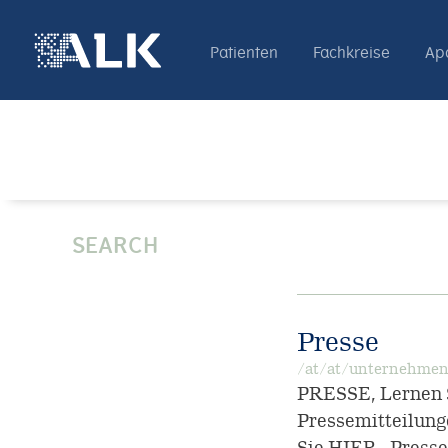
Patienten
Fachkreise
Ap
SEARCH
Presse
/at/at/unternehmen
PRESSE, Lernen S
Pressemitteilung
Sie HIER , Presse