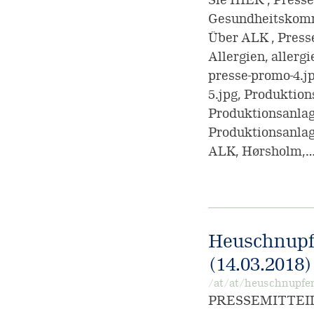
Gesundheitskommun
Über ALK , Press
Allergien, allerg
presse-promo-4.j
5.jpg, Produktion
Produktionsanlag
Produktionsanlag
ALK, Hørsholm,
Heuschnupfe
(14.03.2018)
/at/at/heuschnupfen
PRESSEMITTEILUNG