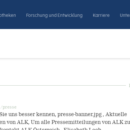
otheken
Forschung und Entwicklung
Karriere
Unt
/presse
ie uns besser kennen, presse-banner.jpg , Aktuelle
en von ALK, Um alle Pressemitteilungen von ALK zu
kontakt ALK Österreich , Elisabeth Leeb​