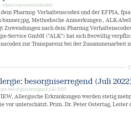
/efpia-transparenzkodex
 dem Pharmig- Verhaltenscodex und der EFPIA, fpia
-banner.jpg, Methodische Anmerkungen , ALK-Abelló
t Zuwendungen nach dem Pharmig Verhaltenscodex o
ie-Service GmbH ("ALK") hat sich freiwillig verpflic
nscodex zur Transparenz bei der Zusammenarbeit 
T
ergie: besorgniserregend (Juli 2022
rgie-besorgniserregend-juli-2022
W, Allergische Erkrankungen werden stetig mehr, 
ie vor unterschätzt. Prim. Dr. Peter Ostertag, Leiter 