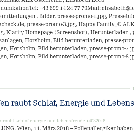
ikationTel: +43 699 14 24 77 79Mail: elisabeth@lee
emitteilungen , Bilder, presse-promo-1.jpg, Presseb
iecheck.de, presse-promo-3.jpg, Happy Family_© ALK
pg, Klarify Homepage (Screenshot), Herunterladen , 
sanlagen, Hørsholm, Bild herunterladen, presse-prom
en, Hørsholm, Bild herunterladen, presse-promo-7.j
en, Hørsholm, Bild herunterladen, presse-promo-8.j
…
n raubt Schlaf, Energie und Leben
-raubt-schlaf-energie-und-lebensfreude-14032018
, Wien, 14. März 2018 – Pollenallergiker haben 