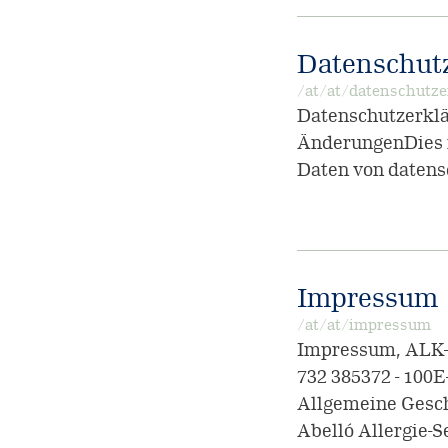
Datenschut
/at/at/datenschutze
Datenschutzerklä
ÄnderungenDies i
Daten von datens
Impressum
/at/at/impressum
Impressum, ALK-A
732 385372 - 100
Allgemeine Gesch
Abelló Allergie-