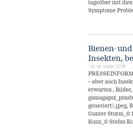
tagsüber mit ihr
Symptome Probl
Bienen- und
Insekten, be
/at/at/node/3746
PRESSEINFORMATI
– aber auch Insek
erwarten , Bilde
gamagapix_pixab
generiert).jpeg,
Gunter Sturm_© F
Kunz_© Stefan Ku