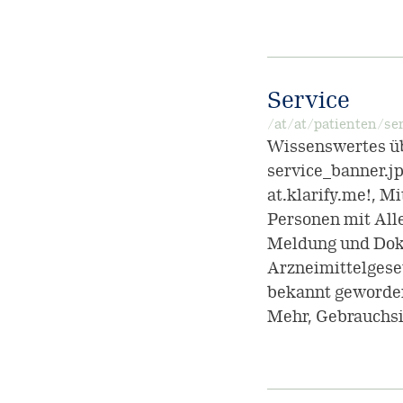
Service
/at/at/patienten/se
Wissenswertes übe
service_banner.jp
at.klarify.me!, M
Personen mit All
Meldung und Dok
Arzneimittelgeset
bekannt geworden
Mehr, Gebrauchs