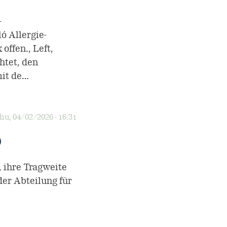
-
 Allergie-
ffen., Left,
htet, den
mit de…
hu, 04/02/2026 - 16:31
)
ihre Tragweite
der Abteilung für