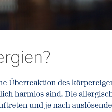
ergien?
ine Überreaktion des körperei
tlich harmlos sind. Die allergis
auftreten und je nach auslösend