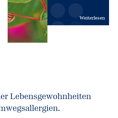
Weiterlesen
 der Lebensgewohnheiten
emwegsallergien.