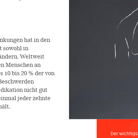
nkungen hat in den
t sowohl in
ländern. Weltweit
nen Menschen an
ss 10 bis 20 % der von
n Beschwerden
dikation nicht gut
einmal jeder zehnte
ält.
Der wichtig