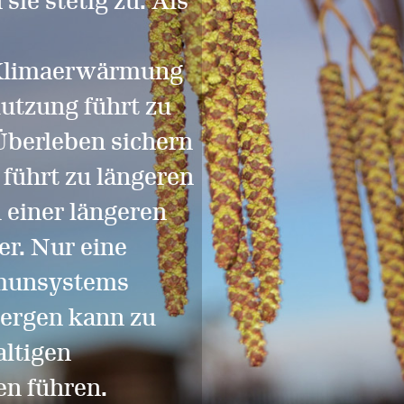
ie stetig zu. Als
Klimaerwärmung
utzung führt zu
 Überleben sichern
führt zu längeren
 einer längeren
er. Nur eine
mmunsystems
lergen kann zu
altigen
n führen.