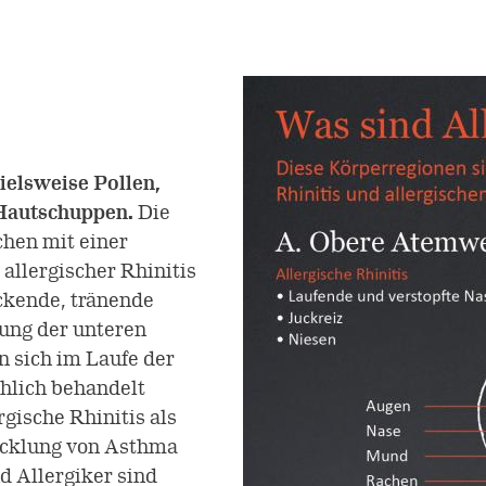
ielsweise Pollen,
 Hautschuppen.
Die
chen mit einer
allergischer Rhinitis
ckende, tränende
ung der unteren
 sich im Laufe der
chlich behandelt
rgische Rhinitis als
wicklung von Asthma
nd Allergiker sind