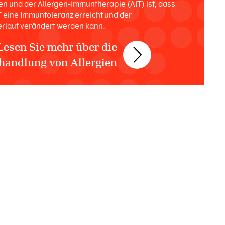
n und der Allergen-Immuntherapie (AIT) ist, dass
T eine Immuntoleranz erreicht und der
erlauf verändert werden kann.
Lesen Sie mehr über die
handlung von Allergien