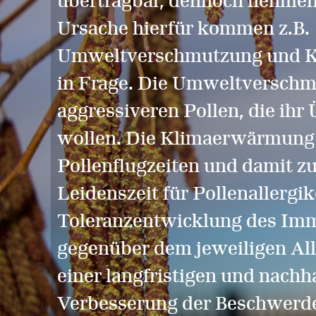
übertragbar, dennoch nehmen s
Ursache hierfür kommen z.B.
Umweltverschmutzung und 
in Frage. Die Umweltverschm
aggressiveren Pollen, die ihr
wollen. Die Klimaerwärmung 
Pollenflugzeiten und damit zu
Leidenszeit für Pollenallergik
Toleranzentwicklung des I
gegenüber dem jeweiligen Al
einer langfristigen und nachh
Verbesserung der Beschwerde