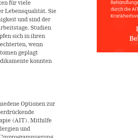
n für viele
Behandlunge
durch die AI
r Lebensqualität. Sie
Krankheitsv
igkeit und sind der
rbeitstage. Studien
fen sich in ihren
Be
lechterten, wenn
ptomen geplagt
dikamente konnten
hiedene Optionen zur
terdrückende
pie (AIT). Mithilfe
llergien und
e Umprogrammierung