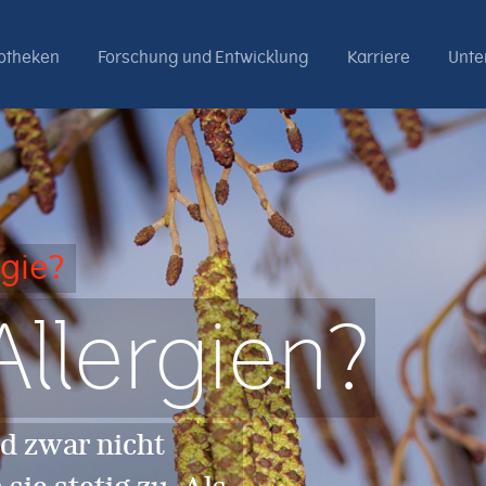
otheken
Forschung und Entwicklung
Karriere
Unt
rgie?
Allergien?
d zwar nicht