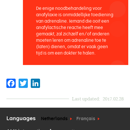
De enige noodbehandeling voor
anafylaxie is onmiddellijke toediening
van adrenaline. Iemand die ooit een
anafylactische reactie heeft mee
gemaakt, zal zichzelf en/of anderen
moeten leren om adrenaline toe te
(laten) dienen, omdat er vaak geen
tijd is om een dokter te halen.
Facebook
Twitter
LinkedIn
Last updated:
2017.02.28
Languages
Netherlands
Français