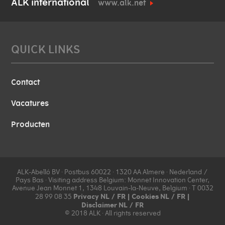
ALK international
www.alk.net
QUICK LINKS
Contact
Vacatures
Producten
ALK-Abelló BV ∙ Postbus 60022 ∙ 1320 AA Almere ∙ Nederland /
Pays Bas ∙ Visiting address Belgium: Monnet Innovation Center,
Avenue Jean Monnet 1, 1348 Louvain-la-Neuve, Belgium ∙ T 0032
Privacy
NL
/
FR
| Cookies
NL
/
FR
|
28 99 08 35
Disclaimer
NL
/
FR
© 2018 ALK ∙ All rights reserved