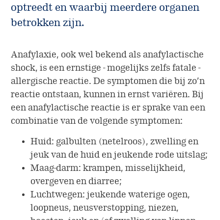
Vacatures
optreedt en waarbij meerdere organen
Lactose intolerantie
Aanwezigheid in de wereld
betrokken zijn.
Geschiedenis
Anafylaxie, ook wel bekend als anafylactische
shock, is een ernstige - mogelijks zelfs fatale -
allergische reactie. De symptomen die bij zo’n
reactie ontstaan, kunnen in ernst variëren. Bij
een anafylactische reactie is er sprake van een
combinatie van de volgende symptomen:
Huid: galbulten (netelroos), zwelling en
jeuk van de huid en jeukende rode uitslag;
Maag-darm: krampen, misselijkheid,
overgeven en diarree;
Luchtwegen: jeukende waterige ogen,
loopneus, neusverstopping, niezen,