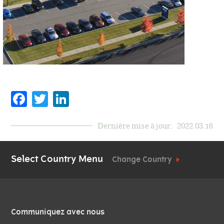
Facebook
Twitter
LinkedIn
Dernière mise à jour:
2022.03.16
Select Country Menu
Change Country
QUICK
Communiquez avec nous
LINKS