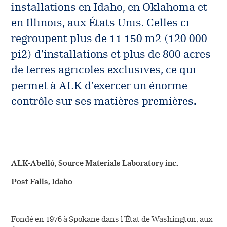
Presse
Informations de commande
installations en Idaho, en Oklahoma et
pour les professionnels* de
Direction
en Illinois, aux États-Unis. Celles-ci
Actualités
la santé
regroupent plus de 11 150 m2 (120 000
Aperçu des matières
Travailler chez ALK
de base
pi2) d’installations et plus de 800 acres
Investisseurs
de terres agricoles exclusives, ce qui
Communiquez avec nous
Installations
permet à ALK d’exercer un énorme
Récolte
contrôle sur ses matières premières.
Normes de fabrication
ALK-Abelló, Source Materials Laboratory inc.
Post Falls, Idaho
Fondé en 1976 à Spokane dans l’État de Washington, aux