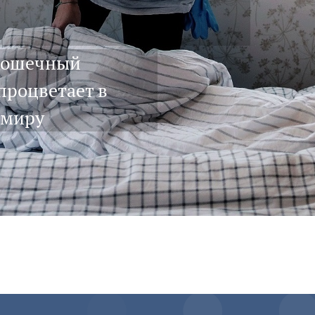
крошечный
процветает в
 миру