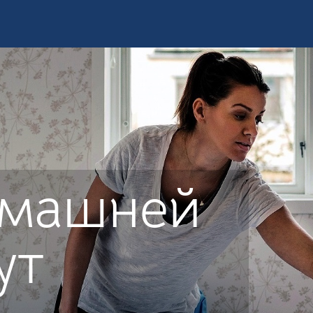
омашней
ут