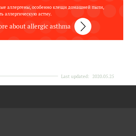
ые аллергены, особенно клещи домашней пыли,
ть аллергическую астму.
re about allergic asthma
Last updated:
2020.05.25