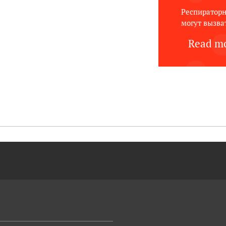
Респираторн
могут вызва
Read mo