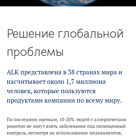
аллергии
Производство
Экстренное лечение
Наша компания
Решение глобальной
Пресс-центр
Рациональное
использование ресурсов
проблемы
Истории
Конфиденциальность
Выберите страну
ALK в мире
ALK представлена в 38 странах мира и
насчитывает около 1,7 миллиона
История
человек, которые пользуются
продуктами компании по всему миру.
Владельцы
По последним оценкам, 10-20% людей с аллергическим
ринитом не могут взять заболевание под полноценный
контроль, несмотря на использование медикаментов,