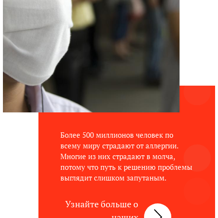
Более 500 миллионов человек по
всему миру страдают от аллергии.
Многие из них страдают в молча,
потому что путь к решению проблемы
выглядит слишком запутаным.
Узнайте больше о
наших