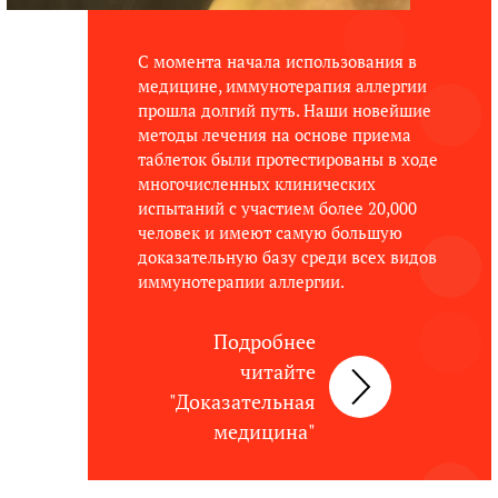
С момента начала использования в
медицине, иммунотерапия аллергии
прошла долгий путь. Наши новейшие
методы лечения на основе приема
таблеток были протестированы в ходе
многочисленных клинических
испытаний с участием более 20,000
человек и имеют самую большую
доказательную базу среди всех видов
иммунотерапии аллергии.
Подробнее
читайте
"Доказательная
медицина"