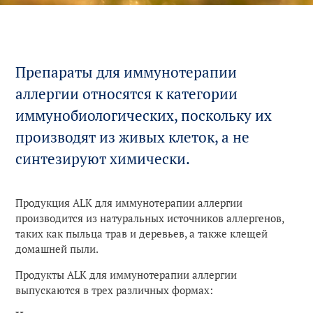
аллергии
Производство
Экстренное лечение
Наша компания
Препараты для иммунотерапии
Пресс-центр
Рациональное
аллергии относятся к категории
использование ресурсов
иммунобиологических, поскольку их
Истории
Конфиденциальность
производят из живых клеток, а не
Выберите страну
синтезируют химически.
ALK в мире
История
Продукция ALK для иммунотерапии аллергии
производится из натуральных источников аллергенов,
Владельцы
таких как пыльца трав и деревьев, а также клещей
домашней пыли.
Продукты ALK для иммунотерапии аллергии
выпускаются в трех различных формах: