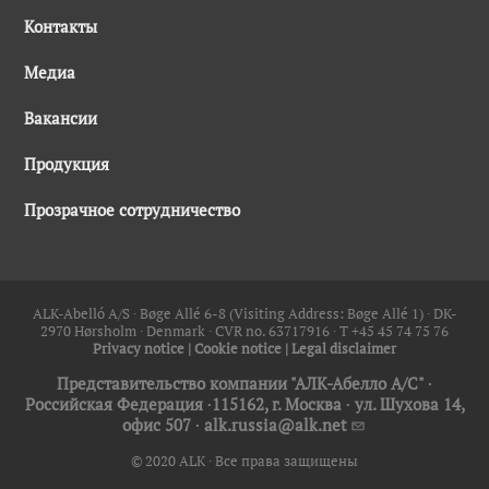
аллергии
Контакты
Производство
Экстренное лечение
Наша компания
Медиа
Вакансии
Пресс-центр
Рациональное
Продукция
использование ресурсов
Истории
Конфиденциальность
Прозрачное сотрудничество
Выберите страну
ALK в мире
История
ALK-Abelló A/S ∙ Bøge Allé 6-8 (Visiting Address: Bøge Allé 1) ∙ DK-
2970 Hørsholm ∙ Denmark ∙ CVR no. 63717916 ∙ T +45 45 74 75 76
Privacy notice
|
Cookie notice
|
Legal disclaimer
Владельцы
Представительство компании "АЛК-Абелло А/С"
∙
Российская Федерация ∙115162, г. Москва ∙ ул. Шухова 14,
офис 507 ∙
alk.russia@alk.net
© 2020 ALK ∙ Все права защищены