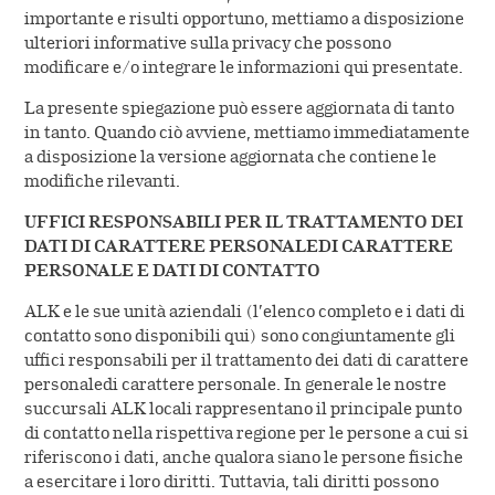
ALK in Svizzera
Contatto
Sviluppo
importante e risulti opportuno, mettiamo a disposizione
ulteriori informative sulla privacy che possono
ALK International
modificare e/o integrare le informazioni qui presentate.
Produzione
La presente spiegazione può essere aggiornata di tanto
Codice sulla trasparenza
in tanto. Quando ciò avviene, mettiamo immediatamente
EFPIA
a disposizione la versione aggiornata che contiene le
modifiche rilevanti.
La storia
UFFICI RESPONSABILI PER IL TRATTAMENTO DEI
DATI DI CARATTERE PERSONALEDI CARATTERE
Valori
PERSONALE E DATI DI CONTATTO
ALK e le sue unità aziendali (l’elenco completo e i dati di
Stampa
contatto sono disponibili qui) sono congiuntamente gli
uffici responsabili per il trattamento dei dati di carattere
personaledi carattere personale. In generale le nostre
succursali ALK locali rappresentano il principale punto
di contatto nella rispettiva regione per le persone a cui si
riferiscono i dati, anche qualora siano le persone fisiche
a esercitare i loro diritti. Tuttavia, tali diritti possono