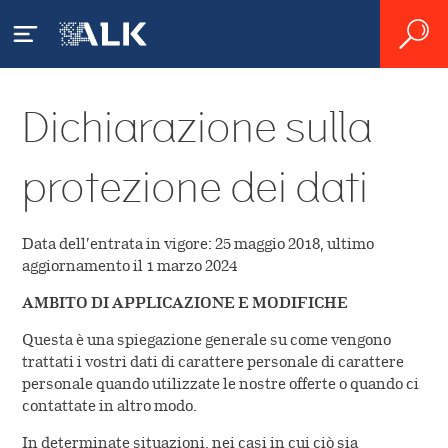
Dichiarazione sulla
Pazienti
protezione dei dati
Cosa sono le allergie?
R&S
Allergie ai pollini
Asma allergico
Data dell’entrata in vigore: 25 maggio 2018, ultimo
Dati fondamentali sulla ITS
Carriera
aggiornamento il 1 marzo 2024
L'allergia agli acari della polvere
Come viene diagnosticata
Standardizzazione SQ
AMBITO DI APPLICAZIONE E MODIFICHE
un'allergia?
Posizioni vacanti
Servizio clienti
Convivere con le allergie
Questa è una spiegazione generale su come vengono
Allergeni nativi
trattati i vostri dati di carattere personale di carattere
Trattamento
I costi delle allergie
personale quando utilizzate le nostre offerte o quando ci
L'azienda
Ricerca
contattate in altro modo.
Linea guida
In determinate situazioni, nei casi in cui ciò sia