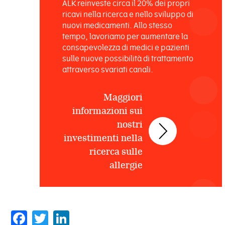
ALK reinveste circa il 20% dei propri
ricavi nella ricerca e nello sviluppo di
nuovi medicamenti. Allo stesso
tempo, lavoriamo per aumentare la
consapevolezza di medici e pazienti
sulle nuove possibilità di trattamento
attraverso svariati canali.
Maggiori
informazioni sui
nostri
investimenti nella
ricerca sulle
allergie
Facebook
Twitter
LinkedIn