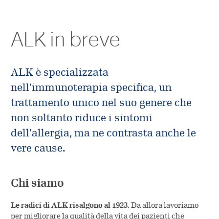
ALK in Svizzera
Contatto
Sviluppo
ALK International
Produzione
ALK in breve
Codice sulla trasparenza
EFPIA
ALK è specializzata
nell'immunoterapia specifica, un
La storia
trattamento unico nel suo genere che
Valori
non soltanto riduce i sintomi
dell'allergia, ma ne contrasta anche le
Stampa
vere cause.
Chi siamo
Le radici di ALK risalgono al 1923
. Da allora lavoriamo
per migliorare la qualità della vita dei pazienti che