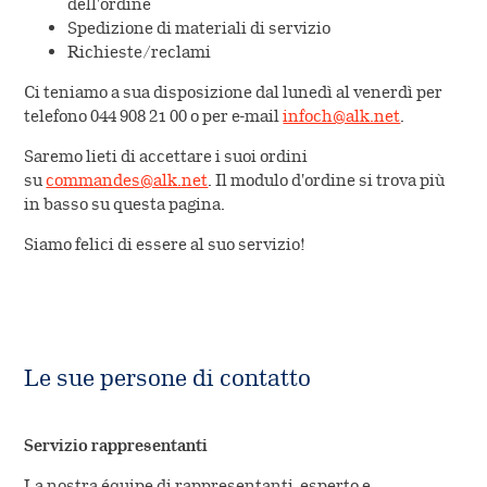
ALK in Svizzera
dell'ordine
Contatto
Sviluppo
Spedizione di materiali di servizio
Richieste/reclami
ALK International
Produzione
Ci teniamo a sua disposizione dal lunedì al venerdì per
Codice sulla trasparenza
telefono 044 908 21 00 o per e-mail
infoch@alk.net
.
EFPIA
Saremo lieti di accettare i suoi ordini
su
commandes@alk.net
. Il modulo d'ordine si trova più
La storia
in basso su questa pagina.
Siamo felici di essere al suo servizio!
Valori
Stampa
Le sue persone di contatto
Servizio rappresentanti
La nostra équipe di rappresentanti esperto e