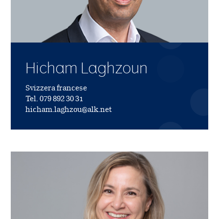
Hicham Laghzoun
Svizzera francese
Tel. 079 892 30 31
hicham.laghzou@alk.net
Immagine