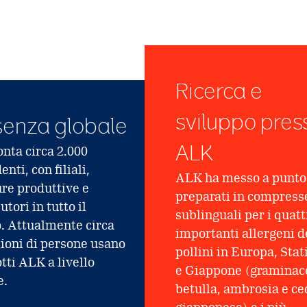
Ricerca e
sviluppo pres
senza globale
ALK
nta circa 2.000
nti, con filiali,
ALK ha messo a punto
ure produttive e
preparati in compress
utori in tutto il
sublinguali per i quatt
 Attualmente circa
importanti allergeni d
lioni di persone usano
pollini in Europa, Stat
otti ALK a livello
e Giappone (graminac
e.
betulla, ambrosia e ce