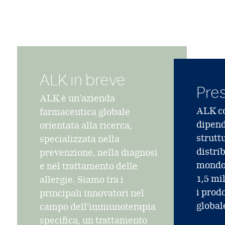
ALK in breve
Pre
ALK è un'azienda
ALK co
farmaceutica globale
dipende
orientata alla ricerca,
strutt
specializzata nella
distrib
prevenzione, nella diagnosi
mondo.
e nel trattamento delle
1,5 mi
allergie. Siamo tra i
i prod
principali innovatori nel
global
campo dell'immunoterapia
specifica, un trattamento