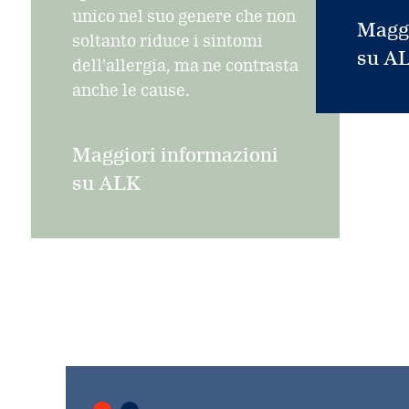
unico nel suo genere che non
Maggi
soltanto riduce i sintomi
su A
dell'allergia, ma ne contrasta
anche le cause.
Maggiori informazioni
su ALK