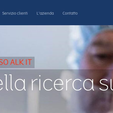
Servizio clienti
L'azienda
Contatto
SO ALK IT
ella ricerca s