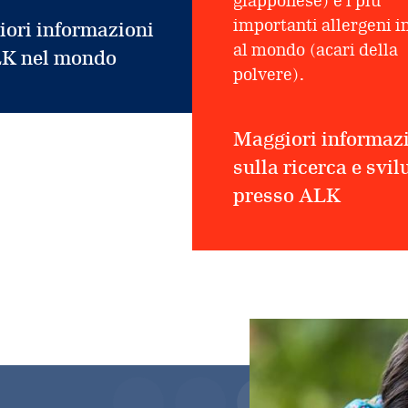
giapponese) e i più
importanti allergeni i
ori informazioni
al mondo (acari della
LK nel mondo
polvere).
Maggiori informaz
sulla ricerca e svi
presso ALK