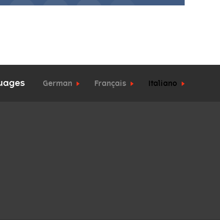
uages
German
Français
Italiano