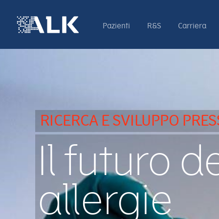
Pazienti
R&S
Carriera
RICERCA E SVILUPPO PRES
Il futuro d
allergie