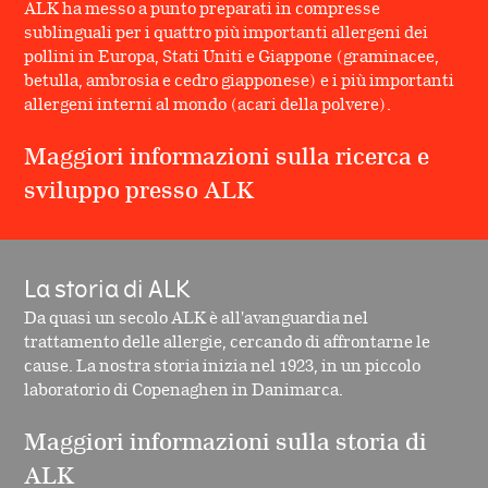
ALK ha messo a punto preparati in compresse
sublinguali per i quattro più importanti allergeni dei
pollini in Europa, Stati Uniti e Giappone (graminacee,
betulla, ambrosia e cedro giapponese) e i più importanti
allergeni interni al mondo (acari della polvere).
Maggiori informazioni sulla ricerca e
sviluppo presso ALK
La storia di ALK
Da quasi un secolo ALK è all'avanguardia nel
trattamento delle allergie, cercando di affrontarne le
cause. La nostra storia inizia nel 1923, in un piccolo
laboratorio di Copenaghen in Danimarca.
Maggiori informazioni sulla storia di
ALK