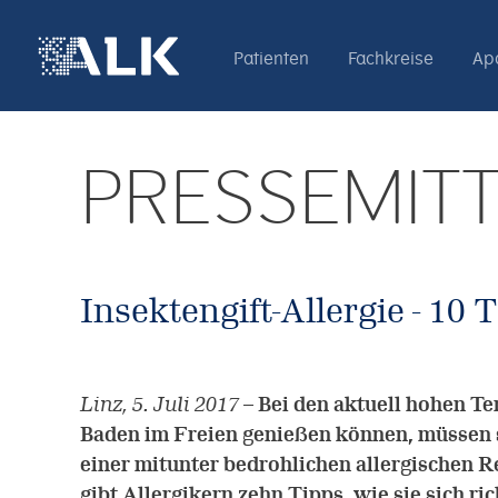
Patienten
Fachkreise
Ap
PRESSEMITT
Insektengift-Allergie - 10
Linz, 5. Juli 2017
–
Bei den aktuell hohen Tem
Baden im Freien genießen können, müssen s
einer mitunter bedrohlichen allergischen 
gibt Allergikern zehn Tipps, wie sie sich ric