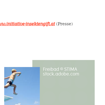
w.initiative-insektengift.at
(Presse)
Freibad © STIMA
stock.adobe.com