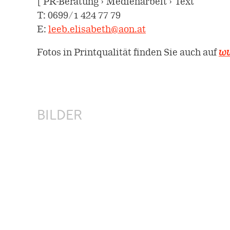
[ PR-Beratung › Medienarbeit › Text
T: 0699/1 424 77 79
E:
leeb.elisabeth@aon.at
Fotos in Printqualität finden Sie auch auf
ww
BILDER