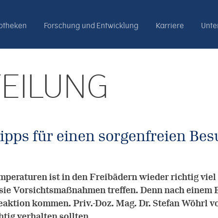
otheken
Forschung und Entwicklung
Karriere
Unt
EILUNG
 Tipps für einen sorgenfreien Be
peraturen ist in den Freibädern wieder richtig viel 
ie Vorsichtsmaßnahmen treffen. Denn nach einem B
Reaktion kommen. Priv.-Doz. Mag. Dr. Stefan Wöhrl 
htig verhalten sollten.