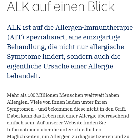
ALK auf einen Blick
SQ-Standardisierung
Arbeiten bei ALK
Unternehmen
Native Allergene
Freie Stellen
ALK ist auf die Allergen-Immuntherapie
ALK Österreich
Kontakt
(AIT) spezialisiert, eine einzigartige
Forschung
Cultural Beliefs
Behandlung, die nicht nur allergische
ALK International
Entwicklung
Symptome lindert, sondern auch die
Online-Bestellungen
Geschichte
eigentliche Ursache einer Allergie
Produktion
behandelt.
EFPIA
Anwendungsbeobachtungen
Presse
Mehr als 500 Millionen Menschen weltweit haben
Allergien. Viele von ihnen leiden unter ihren
Symptomen – und bekommen diese nicht in den Griff.
Dabei kann das Leben mit einer Allergie überraschend
einfach sein. Auf unserer Website finden Sie
Informationen über die unterschiedlichen
Möglichkeiten, um Allergien zu diagnostizieren und zu