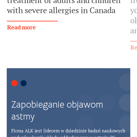
treatment of adults and children
f
with severe allergies in Canada
y
ol
Read more
a
Re
Zapobieganie objawom
astmy
Firma ALK jest liderem w dziedzinie badań naukowych