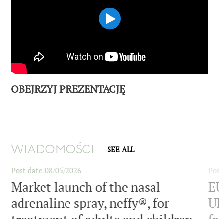
OBEJRZYJ PREZENTACJĘ
WIADOMOŚCI
SEE ALL
Post date
08/05/2026
Pos
Market launch of the nasal
E
adrenaline spray, neffy®, for
UK