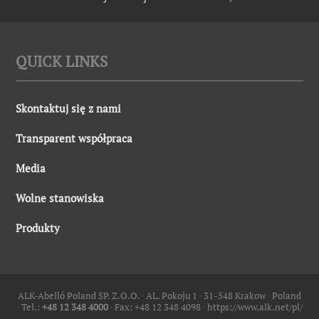
QUICK LINKS
Skontaktuj się z nami
Transparent współpraca
Media
Wolne stanowiska
Produkty
ALK-Abelló Poland SP. Z.O.O. ∙ AL. Pokoju 1 ∙ 31-548 Krakow ∙ Poland
∙ Tel.:
+48 12 348 4000
∙ Fax: +48 12 348 4098 ∙
https://www.alk.net/pl/