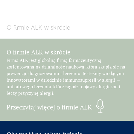
O firmie ALK w skrócie
O firmie ALK w skrócie
Firma ALK jest globalną firmą farmaceutyczną
zorientowaną na działalność naukową, która skupia się na
prewencji, diagnozowaniu i leczeniu. Jesteśmy wiodącymi
innowatorami w dziedzinie immunosupresji w alergii —
unikatowego leczenia, które łagodzi objawy alergiczne i
leczy przyczynę alergii.
Przeczytaj więcej o firmie ALK