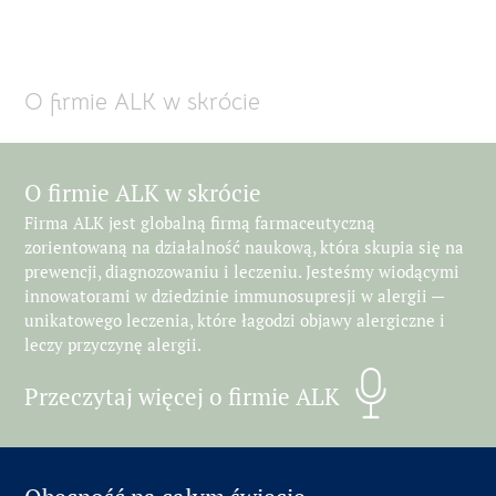
O firmie ALK w skrócie
O firmie ALK w skrócie
Firma ALK jest globalną firmą farmaceutyczną
zorientowaną na działalność naukową, która skupia się na
prewencji, diagnozowaniu i leczeniu. Jesteśmy wiodącymi
innowatorami w dziedzinie immunosupresji w alergii —
unikatowego leczenia, które łagodzi objawy alergiczne i
leczy przyczynę alergii.
Przeczytaj więcej o firmie ALK