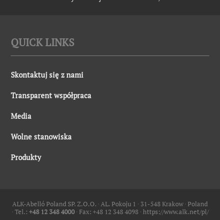
QUICK LINKS
Skontaktuj się z nami
Transparent współpraca
Media
Wolne stanowiska
Produkty
ALK-Abelló Poland SP. Z.O.O. ∙ AL. Pokoju 1 ∙ 31-548 Krakow ∙ Poland
∙ Tel.:
+48 12 348 4000
∙ Fax: +48 12 348 4098 ∙
https://www.alk.net/pl/