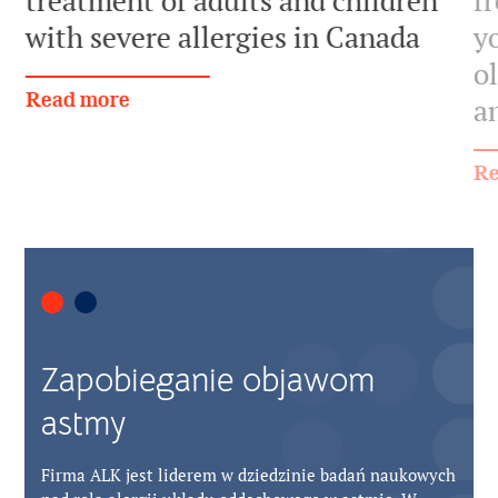
treatment of adults and children
f
with severe allergies in Canada
y
ol
Read more
a
Re
Zapobieganie objawom
astmy
Firma ALK jest liderem w dziedzinie badań naukowych