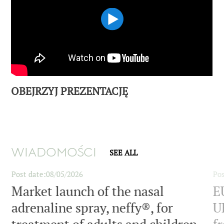
OBEJRZYJ PREZENTACJĘ
WIADOMOŚCI
SEE ALL
Post date
08/05/2026
Pos
Market launch of the nasal
E
adrenaline spray, neffy®, for
UK